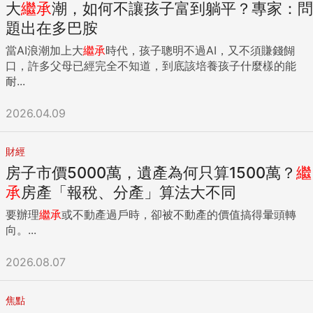
大
繼承
潮，如何不讓孩子富到躺平？專家：問
題出在多巴胺
當AI浪潮加上大
繼承
時代，孩子聰明不過AI，又不須賺錢餬
口，許多父母已經完全不知道，到底該培養孩子什麼樣的能
耐...
2026.04.09
財經
房子市價5000萬，遺產為何只算1500萬？
繼
承
房產「報稅、分產」算法大不同
要辦理
繼承
或不動產過戶時，卻被不動產的價值搞得暈頭轉
向。...
2026.08.07
焦點