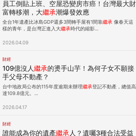
員工倒貼上班、空屋恐變房市癌！台灣最大財
富轉移潮，大
繼承
潮爆發效應
全台1年遺產比冰島GDP還多3間轉手屋有1間靠
繼承
像春天這
樣的青年，是台灣正進入大
繼承
時代的縮影...
2026.04.09
財經
109億沒人
繼承
的燙手山芋！為何子女不願接
手父母不動產？
台中地政局公布的115年度逾期未辦理
繼承
登記不動產，總值高
達109.8億元。...
2026.04.17
財經
誰能成為你的遺產
繼承
人？遺囑3種合法受益