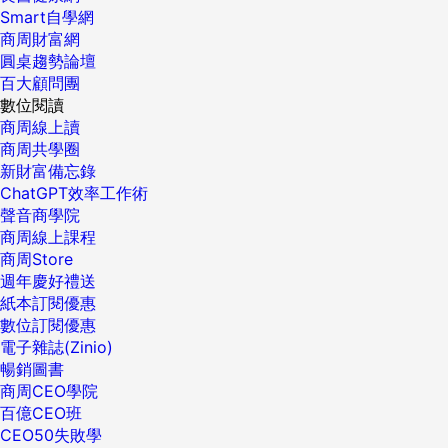
Smart自學網
商周財富網
圓桌趨勢論壇
百大顧問團
數位閱讀
商周線上讀
商周共學圈
新財富備忘錄
ChatGPT效率工作術
聲音商學院
商周線上課程
商周Store
週年慶好禮送
紙本訂閱優惠
數位訂閱優惠
電子雜誌(Zinio)
暢銷圖書
商周CEO學院
百億CEO班
CEO50失敗學