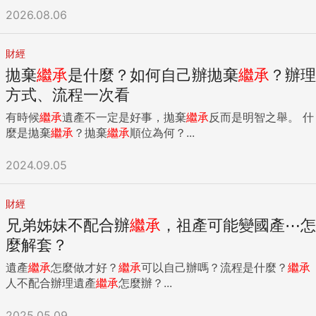
2026.08.06
財經
拋棄
繼承
是什麼？如何自己辦拋棄
繼承
？辦理
方式、流程一次看
有時候
繼承
遺產不一定是好事，拋棄
繼承
反而是明智之舉。 什
麼是拋棄
繼承
？拋棄
繼承
順位為何？...
2024.09.05
財經
兄弟姊妹不配合辦
繼承
，祖產可能變國產⋯怎
麼解套？
遺產
繼承
怎麼做才好？
繼承
可以自己辦嗎？流程是什麼？
繼承
人不配合辦理遺產
繼承
怎麼辦？...
2025.05.09