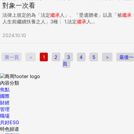
對象一次看
法律上規定的為「法定
繼承
人」、「受遺贈者」以及「被
繼承
人生前繼續扶養之人」3種： 1.法定
繼承
人...
2024.10.10
第一頁
＜
1
2
3
4
5
＞
最後一
頁
內容分類
焦點
國際
財經
管理
職場
共好ESG
特色頻道