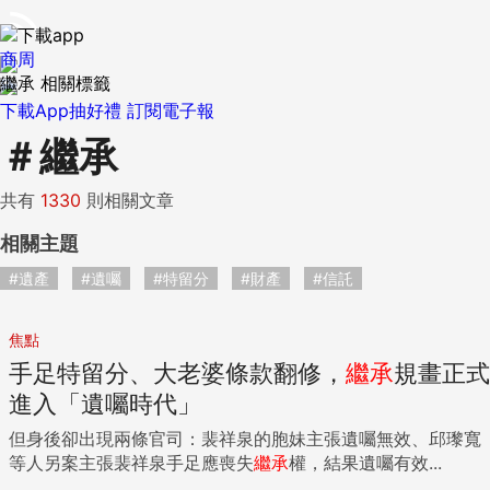
商周
繼承 相關標籤
下載App抽好禮
訂閱電子報
＃
繼承
共有
1330
則相關文章
相關主題
#遺產
#遺囑
#特留分
#財產
#信託
焦點
手足特留分、大老婆條款翻修，
繼承
規畫正式
進入「遺囑時代」
但身後卻出現兩條官司：裴祥泉的胞妹主張遺囑無效、邱瓈寬
等人另案主張裴祥泉手足應喪失
繼承
權，結果遺囑有效...