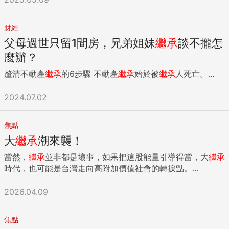
財經
父母過世只留1間房，兄弟姐妹
繼承
談不攏怎
麼辦？
釐清不動產
繼承
的6步驟 不動產
繼承
始於被
繼承
人死亡。...
2024.07.02
焦點
大
繼承
潮來襲！
當然，
繼承
並非都是壞事，如果把這股能量引導得當，大
繼承
時代，也可能是台灣走向高附加價值社會的轉捩點。...
2026.04.09
焦點