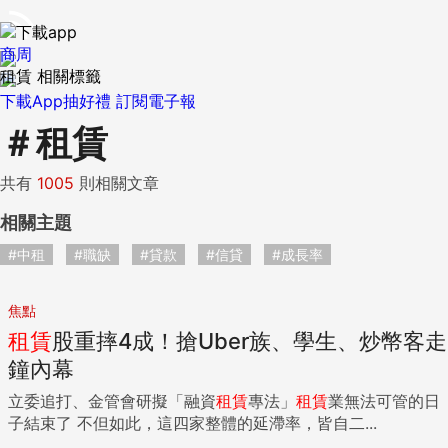
商周
租賃 相關標籤
下載App抽好禮
訂閱電子報
＃
租賃
共有
1005
則相關文章
相關主題
#中租
#職缺
#貸款
#信貸
#成長率
焦點
租賃
股重摔4成！搶Uber族、學生、炒幣客走
鐘內幕
立委追打、金管會研擬「融資
租賃
專法」
租賃
業無法可管的日
子結束了 不但如此，這四家整體的延滯率，皆自二...