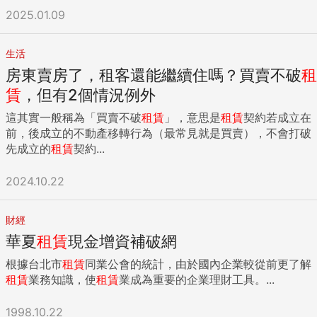
2025.01.09
生活
房東賣房了，租客還能繼續住嗎？買賣不破
租
賃
，但有2個情況例外
這其實一般稱為「買賣不破
租賃
」，意思是
租賃
契約若成立在
前，後成立的不動產移轉行為（最常見就是買賣），不會打破
先成立的
租賃
契約...
2024.10.22
財經
華夏
租賃
現金增資補破網
根據台北市
租賃
同業公會的統計，由於國內企業較從前更了解
租賃
業務知識，使
租賃
業成為重要的企業理財工具。...
1998.10.22