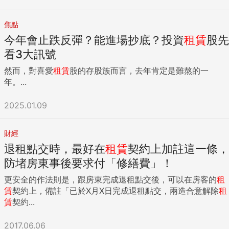
焦點
今年會止跌反彈？能進場抄底？投資
租賃
股先
看3大訊號
然而，對喜愛
租賃
股的存股族而言，去年肯定是難熬的一
年。...
2025.01.09
財經
退租點交時，最好在
租賃
契約上加註這一條，
防堵房東事後要求付「修繕費」！
更安全的作法則是，跟房東完成退租點交後，可以在房客的
租
賃
契約上，備註「已於X月X日完成退租點交，兩造合意解除
租
賃
契約...
2017.06.06