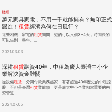
財經
萬元家具家電，不用一千就能擁有？無印正式
跟進！
租賃
經濟為何在日風行？
這些相機、家電的
租賃
期間，短的可以只借3~4天，時間長的
可以借到一整年。...
2021.03.03
深耕
租賃
融資40年，中租為廣大臺灣中小企
業解決資金難關
從設備
租賃
、分期付款業務起家，有著超過40年歷史的中租控
股，不但是臺灣
租賃
業龍頭，更是廣大中小企業相當重要的融
資管道...
2024.07.05