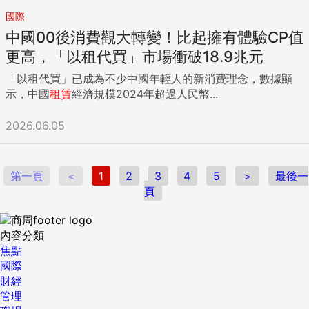
國際
中國00後消費觀大轉變！比起擁有體驗CP值
更高，「以租代買」市場衝破18.9兆元
「以租代買」已成為不少中國年輕人的新消費理念，數據顯
示，中國
租賃
經濟規模2024年超過人民幣...
2026.06.05
第一頁
＜
1
2
3
4
5
＞
最後一
頁
內容分類
焦點
國際
財經
管理