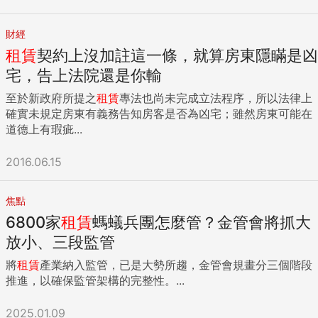
財經
租賃
契約上沒加註這一條，就算房東隱瞞是凶
宅，告上法院還是你輸
至於新政府所提之
租賃
專法也尚未完成立法程序，所以法律上
確實未規定房東有義務告知房客是否為凶宅；雖然房東可能在
道德上有瑕疵...
2016.06.15
焦點
6800家
租賃
螞蟻兵團怎麼管？金管會將抓大
放小、三段監管
將
租賃
產業納入監管，已是大勢所趨，金管會規畫分三個階段
推進，以確保監管架構的完整性。...
2025.01.09