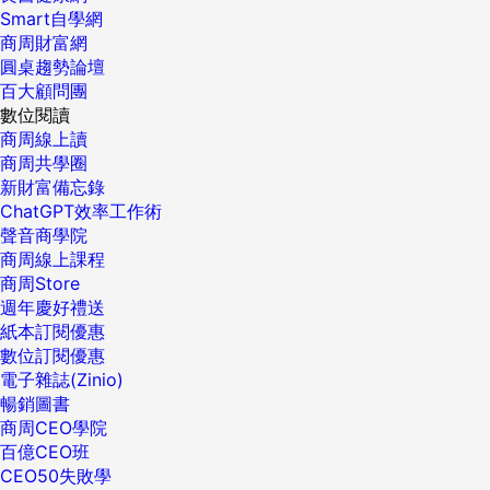
Smart自學網
商周財富網
圓桌趨勢論壇
百大顧問團
數位閱讀
商周線上讀
商周共學圈
新財富備忘錄
ChatGPT效率工作術
聲音商學院
商周線上課程
商周Store
週年慶好禮送
紙本訂閱優惠
數位訂閱優惠
電子雜誌(Zinio)
暢銷圖書
商周CEO學院
百億CEO班
CEO50失敗學