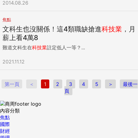
2014.08.26
平均每戶金額約38.5萬元、冠居全台，新竹市22.8萬元居次，
台中市以15.1萬元排名第3，而其餘19縣市均低於全國平均的15
萬元。 財政部強調，此稽徵統計資料為課稅資料，未包括納稅
焦點
義務人取自於「政府移轉支出」（例如政府補助款）的所得、
文科生也沒關係！這4類職缺搶進
科技業
，月
免稅所得及分離課稅所得等資料，不宜直接作為衡量國民所得
薪上看4萬8
或貧富差距的依據，相關家戶所得資料應以行政院主計總處發
布的資料為準。 來源：商周編輯處 責任編輯：陳芊吟 ...
難道文科生在
科技業
註定低人一等？...
2021.11.12
第一頁
＜
1
2
3
4
5
＞
最後一
頁
內容分類
焦點
國際
財經
管理