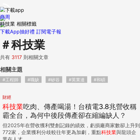
商周
科技業 相關標籤
下載App抽好禮
訂閱電子報
＃
科技業
共有
3117
則相關文章
相關主題
#工程師
#職缺
#矽谷
#英業達
#和碩
財經
科技業
吃肉、傳產喝湯！台積電3.8兆營收稱
霸全台，為何中後段傳產卻在縮編缺人？
但2025年在營收獲利雙創記錄的績效，虧損廠商家數卻上升到
772家，企業獲利分歧較往年更為加劇，重點
科技業
與龍頭企
業在人才...