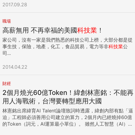
查處站，於7月13日至8月4日同步偵辦17家相關案件，總計動
2017.09.28
員逾330人次、搜索64處所、詢問114人次。 調查局提到，17
件涉嫌不法案分別為： 台北市調查處偵辦： 炬芯科技股份有
限公司 新北市調查處偵辦： 鉅泉光電科技（上海）股份有限
職場
公司 北京新美互通科技有限公司 上海維安電子股份有限公司
高薪無用 不再幸福的美國
科技業
！
上海坤廷智能科技股份有限公司 深圳瓏城智顯科技有限公司
家公司，沒有一家是我們熟悉的科技公司上榜，大部分都是從
常州縱慧芯光半導體科技有限公司。 桃園市調查處偵辦： 深
事生技，保險，地產，化工，食品貿易，電力等非
科技業
公
圳市雨陽電子技術開發有限公司 江蘇澳盛複合材料科技有限公
司...
司 國科微電子股份有限公司 山東兆通微電子有限公司 台中市
調查處偵辦： 芯卓科技（浙江）有限公司 台南市調查處偵
2014.04.22
辦： 廣東賽微微電子股份有限公司 深圳通銳微電子技術有限
公司 高雄市調查處偵辦： 北京麥哲科技有限公司 新竹市調查
站偵辦： 盛美半導體（上海）股份有限公司 彰化縣調查站偵
財經
辦： 浙江索特材料科技有限公司 嘉義縣調查站偵辦： 珠海冠
2個月燒光60億Token！緯創林憲銘：不能再
宇電池股份有限公司 責任編輯：陳芊吟 ...
用人海戰術，台灣要轉型應用大國
林憲銘出席緯育AI Talent論壇致詞時透露，緯創內部有點「逼
迫」工程師必須善用公司建立的算力，2個月內已經燒掉60億
的Token（詞元，AI運算最小單位）。 雖然人工智慧（AI）創
作在法律上、IP（智慧財產權）認定上還有很多爭議，但林憲