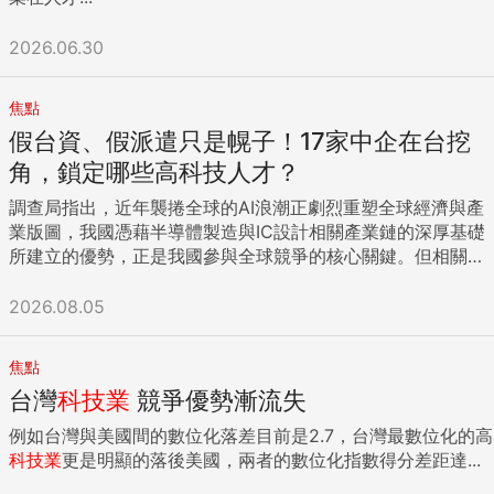
2026.06.30
焦點
假台資、假派遣只是幌子！17家中企在台挖
角，鎖定哪些高科技人才？
調查局指出，近年襲捲全球的AI浪潮正劇烈重塑全球經濟與產
業版圖，我國憑藉半導體製造與IC設計相關產業鏈的深厚基礎
所建立的優勢，正是我國參與全球競爭的核心關鍵。但相關產
業近來正臨核心高科技人才遭中國企業鎖定挖角、核心競爭優
勢流失的困境。 調查局表示，為防堵中企違法在台挖角及從事
2026.08.05
業務活動，調查局自民國109年底成立專案積極展開掃蕩，迄
今已偵辦逾百案。 歸納案件態樣，中企多透過「假台資或假僑
焦點
外資、真陸資來台設點」、「未經核准私設據點」、「透過人
台灣
科技業
競爭優勢漸流失
力顧問管理公司虛偽派遣員工」等方式掩飾身分，藉此非法在
台挖角台灣高科技人才。 調查局自今年4月起規劃中企非法在
例如台灣與美國間的數位化落差目前是2.7，台灣最數位化的高
台挖角高科技人才案，經縝密蒐證後，即繫屬台北、新北、士
科技業
更是明顯的落後美國，兩者的數位化指數得分差距達...
林、桃園、新竹及台南地方檢察署指揮調查局所屬9個外勤調