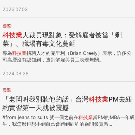
北市133.6萬元排名第3；台北市以外的其餘5個直轄市則落在
89.9萬至80.4萬元之間。 113年度全台前5名最富里方面，依
2026.07.03
然全數落在北台灣，不過排名洗牌。在高科技產業驅動下，堪
稱竹科新貴匯聚地的新竹市東區關新里重回冠軍寶座，以綜合
國際
所得總額平均數459.2萬元居首，其他村里望塵莫及，中位數
科技業
大裁員現亂象：受解雇者被當「剩
也有343.4萬元，呈現均富。 台北市士林區永福里以平均數
354.8萬元前進至第2名，不過中位數只有73.2萬元；112年度
菜」、職場有毒文化蔓延
拿下榜首的台北市松山區中華里，以平均數348.9萬元退居第3
專為
科技業
招聘人才的克里利（Brian Creely）表示，許多公
名，中位數99.3萬元，不均富的情況明顯。 第4名是新竹縣竹
司高層沒有認知到，遭到解雇與員工表現無關...
北市東平里平均數343.6萬元，中位數235.9萬元；第5名是新
竹市東區龍山里平均數342萬元，中位數248.9萬元。 來源：
2024.08.28
商周編輯處 根據統計，113年度全台灣共有8個村里綜合所得總
額平均數超過300萬元，除了入榜的前5名外，還有新竹縣竹北
市中興里平均數332萬元、新竹縣竹北市鹿場里平均數325.1萬
國際
元，以及新竹縣竹北市隘口里平均數322.8萬元。 值得注意的
「老闆叫我別聽他的話」台灣
科技業
PM去紐
是，在台南科學園區加持下，台南市善化區蓮潭里綜合所得總
約實習第一天就被震撼
額中位數高達178.1萬元，續居六都之冠，不過平均數僅227.6
萬元。 若觀察各縣市申報的薪資所得每戶平均金額，新竹市以
#from jeans to suits 就一個之前在
科技業
當PM的MBA一年級
115.4萬元居冠，新竹縣106.1萬元追趕在後，台北市則以85.2
生，我怎麼也想不到自己會跑到紐約的顧問業實習...
萬元排在第3名；台北市以外的其餘5個直轄市則落在55.7萬至
64.1萬元之間。 來源：商周編輯處 若以股利所得來說，台北市