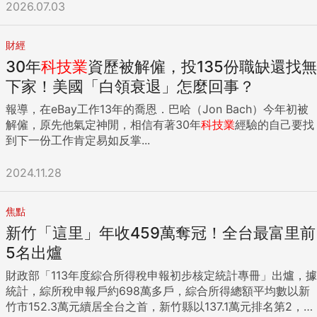
銘認為，不能因為有爭議就不往前走，必須「邊走邊學習、邊
2026.07.03
調整」，用了之後才能找出規則。 為了鼓勵外界使用AI算力，
緯創從一開始捐贈100萬個小時的算力，一路追加到270萬個小
財經
時。林憲銘直言，確實看到很好的效果，因為「越會用的人，
30年
科技業
資歷被解僱，投135份職缺還找無
他用得越深，成果會越大。」 他說，隨著AI提升人才的質量，
過去要100個人才能做的事情，現在可能10個或4、5個人就能
下家！美國「白領衰退」怎麼回事？
完成。如此一來，一方面能應對因為少子化、人才來源不足所
報導，在eBay工作13年的喬恩．巴哈（Jon Bach）今年初被
產生的「空隙」，同時也能創造出不同等級、不同質量的價
解僱，原先他氣定神閒，相信有著30年
科技業
經驗的自己要找
值。 林憲銘從歷史發展脈絡分析，從個人電腦（PC）時代、
到下一份工作肯定易如反掌...
智慧型手機、網際網路革命、雲端一直到現在的AI，每一個階
段都有不同的人才需求，而產業與技術變革的核心，始終是人
2024.11.28
才的延續與成長。 他坦言，台灣過去的優勢是靠辛苦努力得來
的，「人家說我們是工作狂」。在過去還沒有站起來以前，如
果就想要跟先進國家一樣享受每週工作36個小時，「我們早就
焦點
被人家打趴了」。 然而，面對未來的國際競爭，林憲銘表示，
新竹「這里」年收459萬奪冠！全台最富里前
不能再用舊思維，「完全靠這種努力、人海的做法，在下一波
5名出爐
可能行不通。」 他呼籲，台灣必須把硬體製造的心態，轉變成
應用的思維，學會善用AI這些技術，讓台灣掌握另一個層次的
財政部「113年度綜合所得稅申報初步核定統計專冊」出爐，據
競爭力，進而翻轉、提升台灣在整個世界版圖裡的價值鏈。 責
統計，綜所稅申報戶約698萬多戶，綜合所得總額平均數以新
任編輯：陳芊吟 ...
竹市152.3萬元續居全台之首，新竹縣以137.1萬元排名第2，台