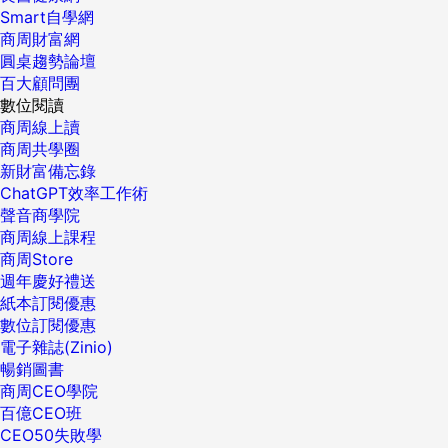
Smart自學網
商周財富網
圓桌趨勢論壇
百大顧問團
數位閱讀
商周線上讀
商周共學圈
新財富備忘錄
ChatGPT效率工作術
聲音商學院
商周線上課程
商周Store
週年慶好禮送
紙本訂閱優惠
數位訂閱優惠
電子雜誌(Zinio)
暢銷圖書
商周CEO學院
百億CEO班
CEO50失敗學