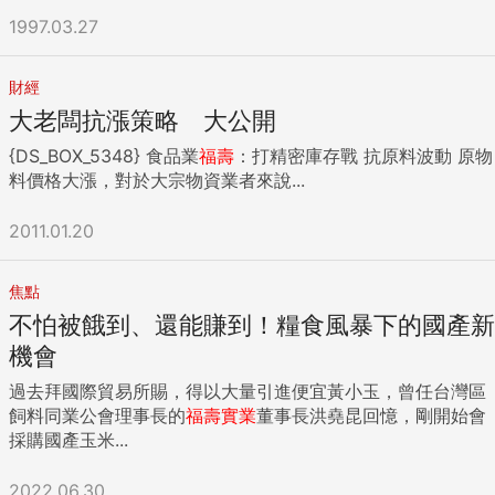
1997.03.27
財經
大老闆抗漲策略 大公開
{DS_BOX_5348} 食品業
福壽
：打精密庫存戰 抗原料波動 原物
料價格大漲，對於大宗物資業者來說...
2011.01.20
焦點
不怕被餓到、還能賺到！糧食風暴下的國產新
機會
過去拜國際貿易所賜，得以大量引進便宜黃小玉，曾任台灣區
飼料同業公會理事長的
福壽
實業
董事長洪堯昆回憶，剛開始會
採購國產玉米...
2022.06.30