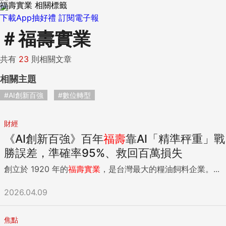
福壽實業 相關標籤
下載App抽好禮
訂閱電子報
＃
福壽實業
共有
23
則相關文章
相關主題
#AI創新百強
#數位轉型
財經
《AI創新百強》百年
福壽
靠AI「精準秤重」戰
勝誤差，準確率95%、救回百萬損失
創立於 1920 年的
福壽
實業
，是台灣最大的糧油飼料企業。...
2026.04.09
焦點