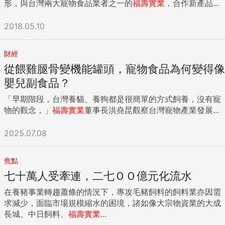
形，與台灣兩大寵物食品業者之一的
福壽
實業
，合作新產品...
2018.05.10
財經
從餵雞腿骨變機能罐頭，寵物食品為何變得像
嬰兒副食品？
「早期階段，台灣養貓、養狗都是很簡單的方式飼養，沒有寵
物的觀念，」
福壽
實業
董事長洪堯昆觀察台灣寵物產業發展...
2025.07.08
焦點
七十萬人受牽連，二七ＯＯ億元化流水
在養豬事業轉趨蕭條的情況下，專攻毛豬飼料的飼料業亦因需
求減少，面臨市場規模縮水的困境，諸如像大宗物資業的大成
長城、中日飼料、
福壽
實業
...