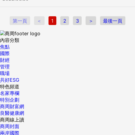
第一頁
＜
1
2
3
＞
最後一頁
內容分類
焦點
國際
財經
管理
職場
共好ESG
特色頻道
名家專欄
特別企劃
商周財富網
良醫健康網
商周線上讀
商周封面
兩岸國際