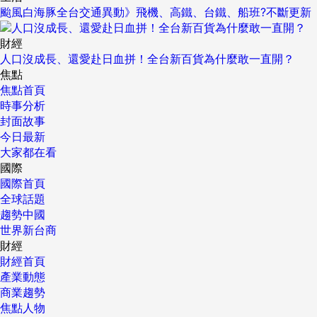
颱風白海豚全台交通異動》飛機、高鐵、台鐵、船班?不斷更新
財經
人口沒成長、還愛赴日血拼！全台新百貨為什麼敢一直開？
焦點
焦點首頁
時事分析
封面故事
今日最新
大家都在看
國際
國際首頁
全球話題
趨勢中國
世界新台商
財經
財經首頁
產業動態
商業趨勢
焦點人物