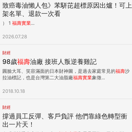
致癌毒油懶人包》苯駢芘超標原因出爐！可上
架名單、退款一次看
） 1
福壽
實業
...
2026.07.28
財經
98歲
福壽
油廠 接班人叛逆養雞記
圓臉大耳、笑容滿面的日本財神圖，是過去家庭常見的
福壽
沙
拉油標記，也是台灣第二大油脂廠
福壽
實業
象徵...
2018.10.18
財經
撐過員工反彈、客戶負評 他們靠綠色轉型衝
出一片天！