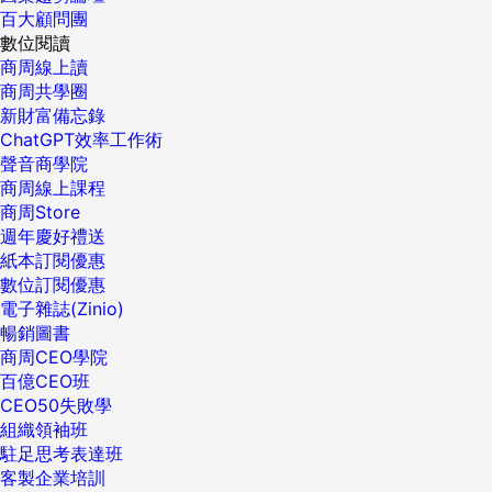
百大顧問團
數位閱讀
商周線上讀
商周共學圈
新財富備忘錄
ChatGPT效率工作術
聲音商學院
商周線上課程
商周Store
週年慶好禮送
紙本訂閱優惠
數位訂閱優惠
電子雜誌(Zinio)
暢銷圖書
商周CEO學院
百億CEO班
CEO50失敗學
組織領袖班
駐足思考表達班
客製企業培訓