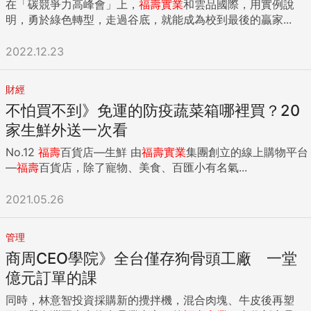
在「碳競爭力高峰會」上，
福壽
實業
和雲品國際，用實例說
明，勇於綠色轉型，走過谷底，就能成為校到最後的贏家...
2022.12.23
財經
不怕買不到》免運的防疫蔬菜箱哪裡買？20
家生鮮外送一次看
No.12
福壽
百貨店—生鮮 由
福壽
實業
集團創立的線上購物平台
—
福壽
百貨店，除了寵物、美食、百匯小有名氣...
2021.05.26
管理
商周CEO學院》全台僅存狗骨頭工廠 一堂
億元訂單的課
同時，林意智投資採購新的攪拌機，混合肉塊、牛皮後再塑