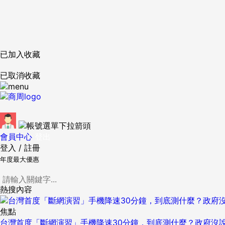
已加入收藏
已取消收藏
會員中心
登出
登入
/
註冊
年度最大優惠
熱搜內容
焦點
台灣首度「斷網演習」手機降速30分鐘，到底測什麼？政府沒