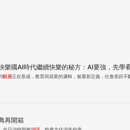
快樂國AI時代繼續快樂的秘方：AI要強，先學
的
斷層
正在形成，教育與就業的邏輯，被重新定義，社會差距不斷擴
典再開箱
，在日治時期被
消弭
，祭典文化消失殆盡。...