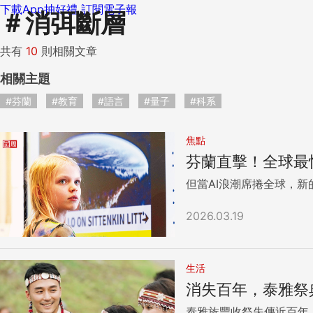
下載App抽好禮
訂閱電子報
＃
消弭斷層
共有
10
則相關文章
相關主題
#芬蘭
#教育
#語言
#量子
#科系
焦點
芬蘭直擊！全球最
但當AI浪潮席捲全球，新
2026.03.19
生活
消失百年，泰雅祭
泰雅族豐收祭失傳近百年