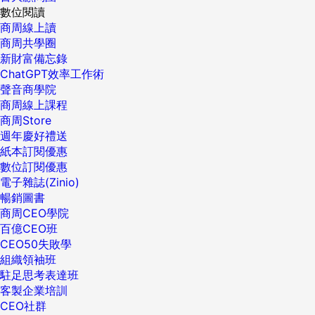
數位閱讀
商周線上讀
商周共學圈
新財富備忘錄
ChatGPT效率工作術
聲音商學院
商周線上課程
商周Store
週年慶好禮送
紙本訂閱優惠
數位訂閱優惠
電子雜誌(Zinio)
暢銷圖書
商周CEO學院
百億CEO班
CEO50失敗學
組織領袖班
駐足思考表達班
客製企業培訓
CEO社群