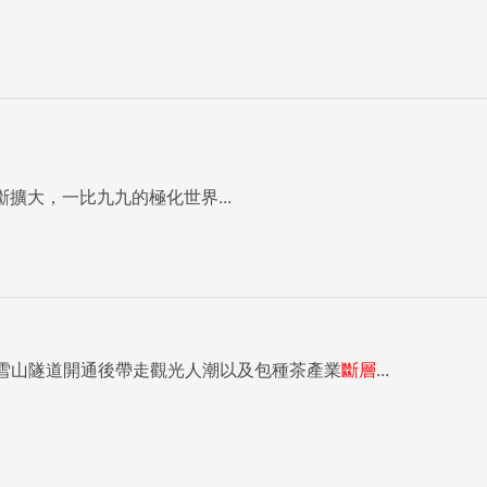
擴大，一比九九的極化世界...
雪山隧道開通後帶走觀光人潮以及包種茶產業
斷層
...