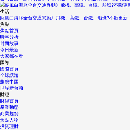
生活
颱風白海豚全台交通異動》飛機、高鐵、台鐵、船班?不斷更新
焦點
焦點首頁
時事分析
封面故事
今日最新
大家都在看
國際
國際首頁
全球話題
趨勢中國
世界新台商
財經
財經首頁
產業動態
商業趨勢
焦點人物
投資理財