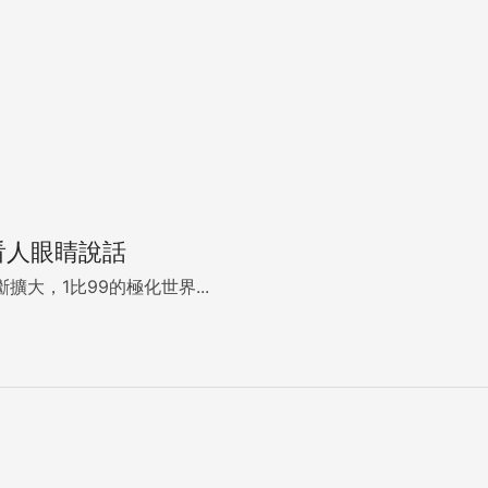
看人眼睛說話
大，1比99的極化世界...