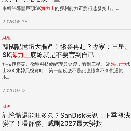
南韓半導體巨頭SK
海力士
的獲利能力正變得越發突出。...
2026.06.26
財經
韓國記憶體大擴產！慘業再起？專家：三星、
SK
海力士
底線就是不要害到自己
科技觀察家、微驅科技總經理吳金榮，看到三星、SK
海力士
喊
出800兆韓元投資時，第一個反應不是記憶體會不會供過於
求...
2026.07.13
財經
記憶體還能旺多久？SanDisk法說：下季漲法
變了！曝群聯、威剛2027最大變數