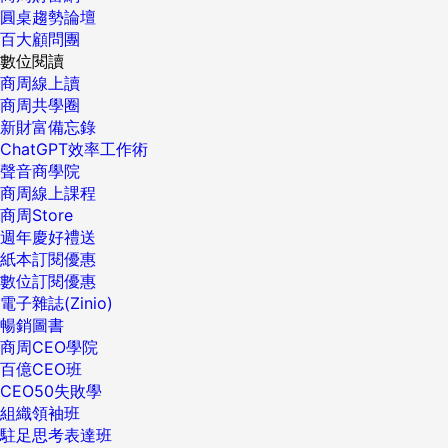
圓桌趨勢論壇
百大顧問團
數位閱讀
商周線上讀
商周共學圈
新財富備忘錄
ChatGPT效率工作術
聲音商學院
商周線上課程
商周Store
週年慶好禮送
紙本訂閱優惠
數位訂閱優惠
電子雜誌(Zinio)
暢銷圖書
商周CEO學院
百億CEO班
CEO50失敗學
組織領袖班
駐足思考表達班