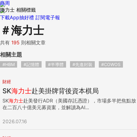
商周
海力士 相關標籤
下載App抽好禮
訂閱電子報
＃
海力士
共有
195
則相關文章
相關主題
#HBM
#記憶體
#半導體
#先進封裝
#COWOS
財經
SK
海力士
赴美掛牌背後資本棋局
SK
海力士
赴美發行ADR（美國存託憑證），市場多半把焦點放
在二百八十億美元募資案，並解讀為AI...
2026.07.16