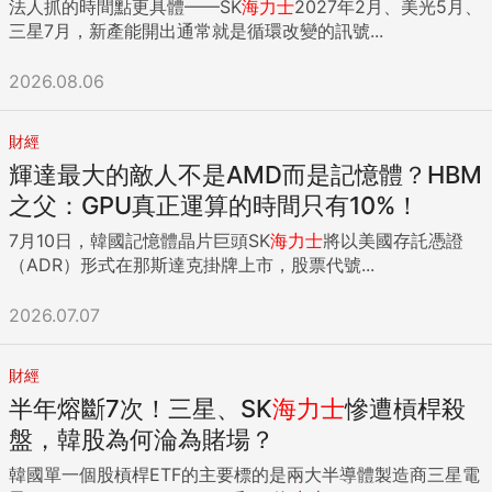
法人抓的時間點更具體——SK
海力士
2027年2月、美光5月、
三星7月，新產能開出通常就是循環改變的訊號...
2026.08.06
財經
輝達最大的敵人不是AMD而是記憶體？HBM
之父：GPU真正運算的時間只有10%！
7月10日，韓國記憶體晶片巨頭SK
海力士
將以美國存託憑證
（ADR）形式在那斯達克掛牌上市，股票代號...
2026.07.07
財經
半年熔斷7次！三星、SK
海力士
慘遭槓桿殺
盤，韓股為何淪為賭場？
韓國單一個股槓桿ETF的主要標的是兩大半導體製造商三星電