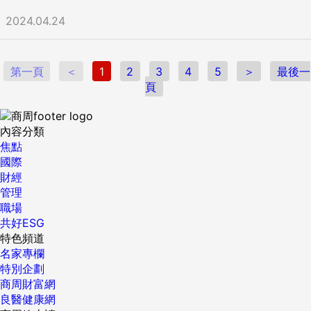
2024.04.24
第一頁
＜
1
2
3
4
5
＞
最後一
頁
內容分類
焦點
國際
財經
管理
職場
共好ESG
特色頻道
名家專欄
特別企劃
商周財富網
良醫健康網