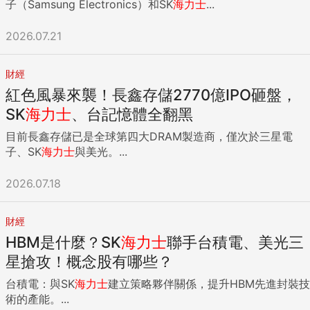
子（Samsung Electronics）和SK
海力士
...
2026.07.21
財經
紅色風暴來襲！長鑫存儲2770億IPO砸盤，
SK
海力士
、台記憶體全翻黑
目前長鑫存儲已是全球第四大DRAM製造商，僅次於三星電
子、SK
海力士
與美光。...
2026.07.18
財經
HBM是什麼？SK
海力士
聯手台積電、美光三
星搶攻！概念股有哪些？
台積電：與SK
海力士
建立策略夥伴關係，提升HBM先進封裝技
術的產能。...