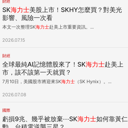
財經
SK
海力士
美股上市！SKHY怎麼買？對美光
影響、風險一次看
本文一次整理SK
海力士
赴美上市重要資訊。...
2026.07.15
財經
全球最純AI記憶體股來了！SK
海力士
赴美上
市，該不該第一天就買？
7月10日，美國股市將迎來SK
海力士
（SK Hynix）。...
2026.07.08
國際
虧損9兆、幾乎被放棄⋯SK
海力士
如何靠黃仁
勳、台積電逆襲三星？