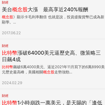
財經
美台
概念股
大漲 最高享近240%報酬
概念股
》顯示卡毛利率翻倍 也就是說，投資虛擬貨幣已成為新
顯學。...
2017.06.22
財經
比特幣
漲破64000美元逼歷史高、微策略三
日飆4成
比特幣
飆破6萬4000美元、逼近2021年11月寫下的6萬8990美
元歷史最高峰，美國相關
概念股
走勢強勁...
2024.02.29
財經
比特幣
1小時崩跌一萬美元，是天賜的「逢低