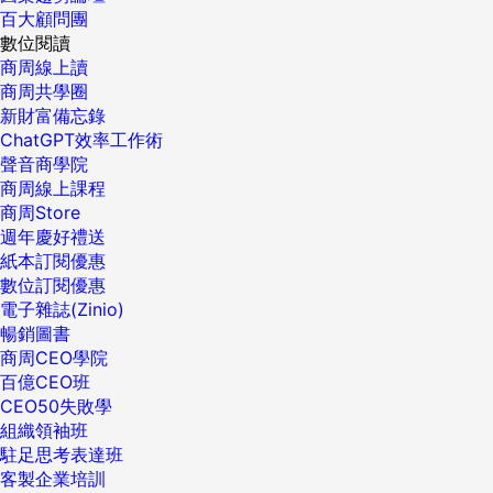
百大顧問團
數位閱讀
商周線上讀
商周共學圈
新財富備忘錄
ChatGPT效率工作術
聲音商學院
商周線上課程
商周Store
週年慶好禮送
紙本訂閱優惠
數位訂閱優惠
電子雜誌(Zinio)
暢銷圖書
商周CEO學院
百億CEO班
CEO50失敗學
組織領袖班
駐足思考表達班
客製企業培訓