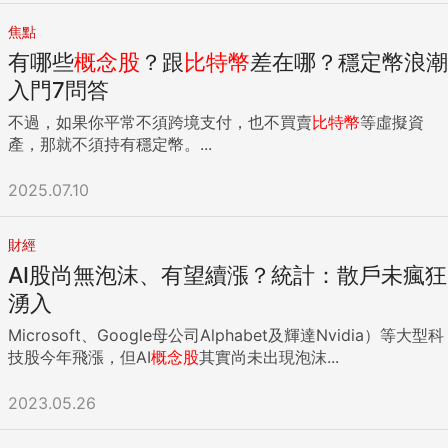
焦點
有哪些
概念股
？跟
比特幣
差在哪？穩定幣浪潮
入門7問答
不過，如果你平常不須跨境支付，也不買賣
比特幣
等虛擬資
產，那就不須持有穩定幣。...
2025.07.10
財經
AI股尚無泡沫、有望續漲？統計：散戶未瘋狂
湧入
Microsoft、Google母公司Alphabet及輝達Nvidia）等大型科
技股今年飛漲，但AI
概念股
其實尚未出現泡沫...
2023.05.26