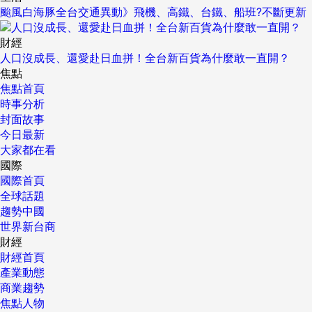
颱風白海豚全台交通異動》飛機、高鐵、台鐵、船班?不斷更新
財經
人口沒成長、還愛赴日血拼！全台新百貨為什麼敢一直開？
焦點
焦點首頁
時事分析
封面故事
今日最新
大家都在看
國際
國際首頁
全球話題
趨勢中國
世界新台商
財經
財經首頁
產業動態
商業趨勢
焦點人物