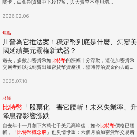
關卡，白銀期貨盤中下殺17%，與大賣空本尊貝瑞...
2026.02.06
焦點
川普為它推法案！穩定幣到底是什麼、怎變美
國延續美元霸權新武器？
過去，多數加密貨幣如
比特幣
的漲幅十分浮動，這使加密貨幣
交易者難以找到賣出加密貨幣資產後，臨時停泊資金的去處...
2025.07.10
財經
比特幣
「股票化」害它腰斬！未來失業率、升
降息都影響漲跌
自去年十一月創下六萬七千美元高峰後，如今
比特幣
價格已腰
斬，「
比特幣
概念股
」也災情慘重：六個月前加密貨幣交易所