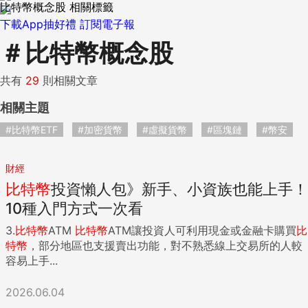
比特幣概念股 相關標籤
下載App抽好禮
訂閱電子報
＃
比特幣概念股
共有
29
則相關文章
相關主題
#比特幣ETF
#加密貨幣
#虛擬貨幣
#區塊鏈
#幣安
財經
比特幣
投資懶人包》新手、小資族也能上手！
10種入門方式一次看
3.
比特幣
ATM
比特幣
ATM讓投資人可利用現金或金融卡購買
比
特幣
，部分地區也支援賣出功能，對不熟悉線上交易所的人較
容易上手...
2026.06.04