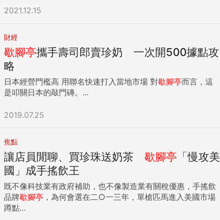
2021.12.15
財經
歇腳亭
攜手壽司郎賣珍奶 一次開500據點攻
略
日本經營門檻高 用聯名快速打入當地市場 對
歇腳亭
而言，這
是叩關日本的敲門磚。...
2019.07.25
焦點
讓店員閒聊、買珍珠送奶茶
歇腳亭
「慢攻美
國」成手搖飲王
既不像科技業有政府補助，也不像製造業有關稅優惠，手搖飲
品牌
歇腳亭
，為何會選在二○一三年，單槍匹馬進入美國市場
蹲點...