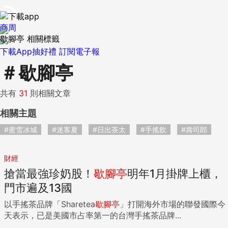
商周
歇腳亭 相關標籤
下載App抽好禮
訂閱電子報
＃
歇腳亭
共有
31
則相關文章
相關主題
#蜜雪冰城
#迷客夏
#日出茶太
#手搖飲
#壽司郎
財經
搶當最強珍奶股！
歇腳亭
明年1月掛牌上櫃，
門市遍及13國
以手搖茶品牌「Sharetea
歇腳亭
」打開海外市場的聯發國際今
天表示，已是美國市占率第一的台灣手搖茶品牌...