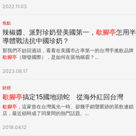
2022.11.03
焦點
辣椒醬、派對珍奶登美國第一，
歇腳亭
怎用半
導體戰法抗中國珍奶？
那我們不妨回過頭，看看在美國市占率第一的台灣手搖飲品牌
歇腳亭
（聯發國際），是如何在當地稱霸？...
2023.08.17
財經
歇腳亭
搞定15國地頭蛇 從海外紅回台灣
歇腳亭
，這家曾在台灣風光一時、卻幾乎銷聲匿跡的茶飲連鎖
店，最近頓時成了同業間的熱門話題。...
2018.04.12