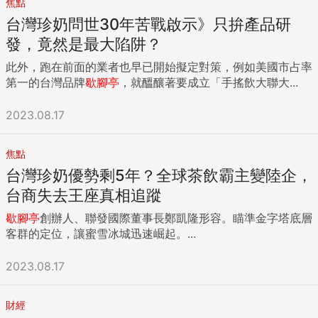
焦點
台灣珍奶問世30年苦戰啟示》只拚產品研
發，竟然是最大陷阱？
此外，跑在前面的業者也早已開始擬定對策，例如美國市占率
第一的台灣品牌
歇腳亭
，就醞釀著要成立「手搖飲大聯大...
2023.08.17
焦點
台灣珍奶優勢剩5年？全球茶飲霸主變陸企，
台商失去王座真相追蹤
歇腳亭
創辦人、聯發國際董事長鄭凱隆形容。瞄準金字塔底層
客群的定位，讓蜜雪冰城迅速崛起。...
2023.08.17
財經