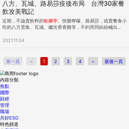
八方、瓦城、路易莎疫後布局 台灣30家餐
飲攻美戰記
近期，不論賣飲料的
歇腳亭
、快樂檸檬、路易莎，或賣餐食小
吃的八方雲集、瓦城、繼光香香雞等，不約而同紛紛喊出...
2021.11.04
第一頁
＜
1
2
3
4
＞
最後一頁
內容分類
焦點
國際
財經
管理
職場
共好ESG
特色頻道