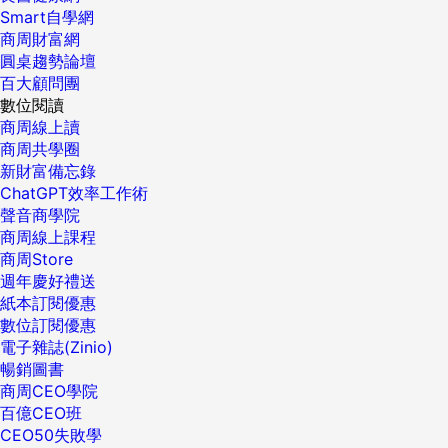
Smart自學網
商周財富網
圓桌趨勢論壇
百大顧問團
數位閱讀
商周線上讀
商周共學圈
新財富備忘錄
ChatGPT效率工作術
聲音商學院
商周線上課程
商周Store
週年慶好禮送
紙本訂閱優惠
數位訂閱優惠
電子雜誌(Zinio)
暢銷圖書
商周CEO學院
百億CEO班
CEO50失敗學