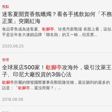
焦點
迷客夏開賣香氛蠟燭？看各手搖飲如何「不務
正業」突圍紅海
食品零售成為迷客夏、
歇腳亭
、珍煮丹新戰場 表面上看，這似
乎是近年各大連鎖品牌「聯名熱」的又一樁，但其實...
2020.06.25
管理
全球展店500家！
歇腳亭
攻海外，吸引汶萊王
子、印尼大廠投資的3個心法
歇腳亭
所屬的聯發國際董事長鄭凱隆笑稱，最近聽到的最多的
話是：「
歇腳亭
，還沒死喔？」...
2018.08.06