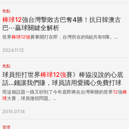
焦點
棒球
12
強台灣擊敗古巴奪4勝！抗日韓澳古
巴⋯贏球關鍵全解析
世界
棒球
12
強
賽事開打在即，台灣所在的B組共有6隊。...
2024.11.12
焦點
球員拒打世界
棒球
12
強
賽》棒協沒說的心底
話...錢讓我們賺，球員請用愛國心免費打球
而這個話題一路又吵到了今年底即將在台灣舉辦的世界
12
強
棒
球
大賽，球員徵招問題。...
2015.07.14
管理