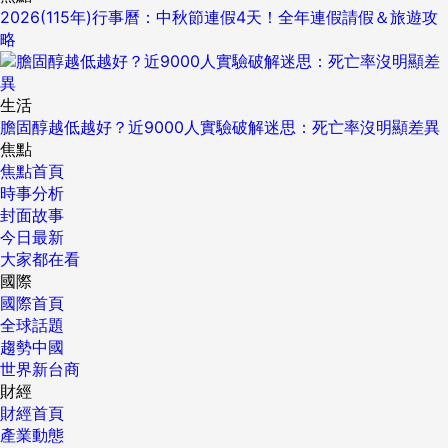
2026(115年)行事曆：中秋節連假4天！全年連假請假＆旅遊攻
略
生活
膽固醇越低越好？近9000人實驗破解迷思：死亡率沒明顯差異
焦點
焦點首頁
時事分析
封面故事
今日最新
大家都在看
國際
國際首頁
全球話題
趨勢中國
世界新台商
財經
財經首頁
產業動態