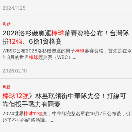
2024.11.25
焦點
2028洛杉磯奧運
棒球
參賽資格公布！台灣隊
拚
12
強
、6搶1資格賽
WBSC公布2028洛杉磯奧運的男子
棒球
參賽資格，首先是在今
年3月的世界
棒球
經典賽（WBC）...
2026.02.10
焦點
棒球
12
強
》林昱珉領銜中華隊先發！打線可
靠但投手戰力有隱憂
2024世界
棒球
12
強
賽，中華隊完整名單在10月7日公布後，引
起了不小的網路熱議。...