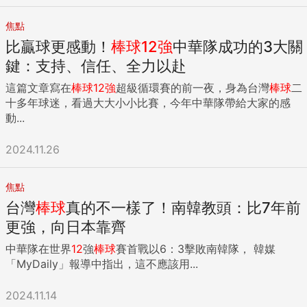
焦點
比贏球更感動！
棒球
12
強
中華隊成功的3大關
鍵：支持、信任、全力以赴
這篇文章寫在
棒球
12
強
超級循環賽的前一夜，身為台灣
棒球
二
十多年球迷，看過大大小小比賽，今年中華隊帶給大家的感
動...
2024.11.26
焦點
台灣
棒球
真的不一樣了！南韓教頭：比7年前
更強，向日本靠齊
中華隊在世界
12
強
棒球
賽首戰以6：3擊敗南韓隊， 韓媒
「MyDaily」報導中指出，這不應該用...
2024.11.14