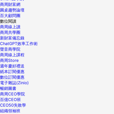
商周財富網
圓桌趨勢論壇
百大顧問團
數位閱讀
商周線上讀
商周共學圈
新財富備忘錄
ChatGPT效率工作術
聲音商學院
商周線上課程
商周Store
週年慶好禮送
紙本訂閱優惠
數位訂閱優惠
電子雜誌(Zinio)
暢銷圖書
商周CEO學院
百億CEO班
CEO50失敗學
組織領袖班