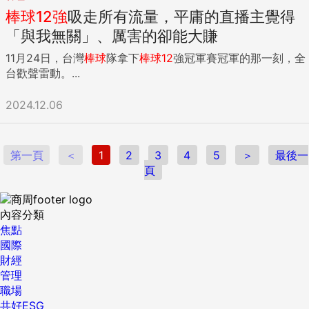
棒球
12
強
吸走所有流量，平庸的直播主覺得
「與我無關」、厲害的卻能大賺
11月24日，台灣
棒球
隊拿下
棒球
12
強冠軍賽冠軍的那一刻，全
台歡聲雷動。...
2024.12.06
第一頁
＜
1
2
3
4
5
＞
最後一
頁
內容分類
焦點
國際
財經
管理
職場
共好ESG