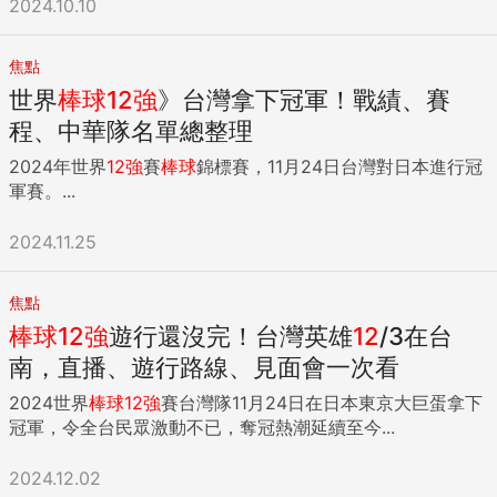
2024.10.10
焦點
世界
棒球
12
強
》台灣拿下冠軍！戰績、賽
程、中華隊名單總整理
2024年世界
12
強
賽
棒球
錦標賽，11月24日台灣對日本進行冠
軍賽。...
2024.11.25
焦點
棒球
12
強
遊行還沒完！台灣英雄
12
/3在台
南，直播、遊行路線、見面會一次看
2024世界
棒球
12
強
賽台灣隊11月24日在日本東京大巨蛋拿下
冠軍，令全台民眾激動不已，奪冠熱潮延續至今...
2024.12.02