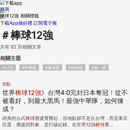
商周
棒球12強 相關標籤
下載App抽好禮
訂閱電子報
＃
棒球12強
共有
82
則相關文章
相關主題
#12強
#中華隊
#陳傑憲
#林智勝
#統一獅
焦點
世界
棒球
12
強
》台灣4:0完封日本奪冠！從不
被看好，到最大黑馬！最強中華隊，如何煉
成？
經典的台式
棒球
應援聲響起，但地點卻不是在台灣，而是東京
巨蛋，應援的對象，是打破紀錄、在世界
12
強
棒球
賽...