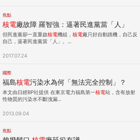
焦點
核電
廠故障 羅智強：逼著民進黨當「人」
但民進黨卻一直重啟
核電
機組，
核電
廠只好自動跳機，自己反
自己，逼著民進黨當「人」。...
2017.07.24
國際
福島
核電
污染水為何「無法完全控制」？
本文由日經BP社提供 在東京電力福島第一
核電
站，含有放射
性物質的污染水不斷洩漏...
2013.09.04
焦點
賴揆鬆口
核電
廠延役有譜