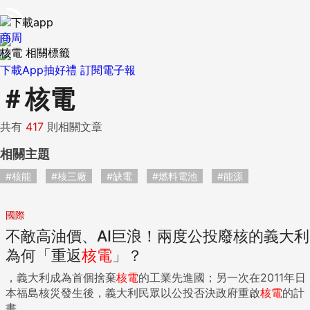
商周
核電 相關標籤
下載App抽好禮
訂閱電子報
＃
核電
共有
417
則相關文章
相關主題
#核能
#核三廠
#缺電
#燃料電池
#能源
國際
不敵高油價、AI巨浪！兩度公投廢核的義大利
為何「重返
核電
」？
，義大利成為首個捨棄
核電
的工業先進國；另一次在2011年日
本福島核災發生後，義大利民眾以公投否決政府重啟
核電
的計
畫...