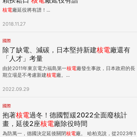
核電
廠延役將有譜！...
2018.11.27
國際
除了缺電、減碳，日本堅持新建
核電
廠還有
「人才」考量
由於2011年東京電力福島第一
核電
廠發生事故，日本政府的長
期立場是不考慮新建
核電
廠。...
2022.09.29
國際
抱著
核電
過冬！德國暫緩2022全面廢核計
畫，延後2座
核電
廠除役時間
為防萬一，德國決定延後關閉
核電
廠。 哈柏克說，從2023年1