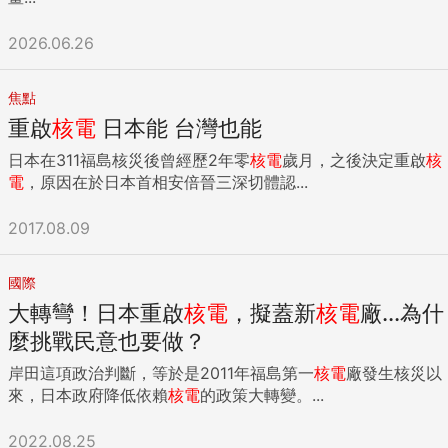
2026.06.26
焦點
重啟
核電
日本能 台灣也能
日本在311福島核災後曾經歷2年零
核電
歲月，之後決定重啟
核
電
，原因在於日本首相安倍晉三深切體認...
2017.08.09
國際
大轉彎！日本重啟
核電
，擬蓋新
核電
廠...為什
麼挑戰民意也要做？
岸田這項政治判斷，等於是2011年福島第一
核電
廠發生核災以
來，日本政府降低依賴
核電
的政策大轉變。...
2022.08.25