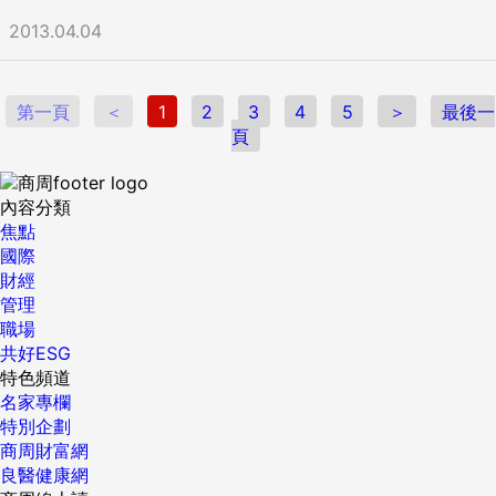
2013.04.04
第一頁
＜
1
2
3
4
5
＞
最後一
頁
內容分類
焦點
國際
財經
管理
職場
共好ESG
特色頻道
名家專欄
特別企劃
商周財富網
良醫健康網