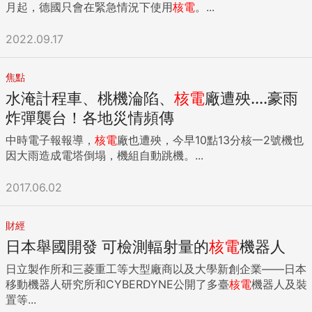
月起，德國只會在緊急情況下使用
核電
。...
2022.09.17
焦點
水淹計程車、桃機淪陷、
核電
廠遭殃....豪雨
炸彈襲台！各地災情頻傳
中時電子報報導，
核電
廠也遭殃，今早10點13分核一2號機也
因大雨造成電塔倒塌，機組自動跳機。...
2017.06.02
財經
日本舉國開發 可檢測輻射量的
核電
機器人
日立製作所和三菱重工等大型廠商以及大學新創企業——日本
移動機器人研究所和CYBERDYNE公開了多臺
核電
機器人及裝
置等...