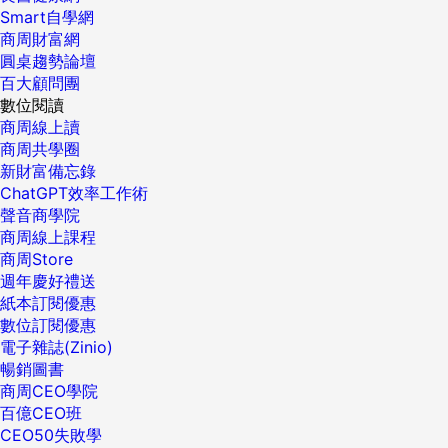
Smart自學網
商周財富網
圓桌趨勢論壇
百大顧問團
數位閱讀
商周線上讀
商周共學圈
新財富備忘錄
ChatGPT效率工作術
聲音商學院
商周線上課程
商周Store
週年慶好禮送
紙本訂閱優惠
數位訂閱優惠
電子雜誌(Zinio)
暢銷圖書
商周CEO學院
百億CEO班
CEO50失敗學