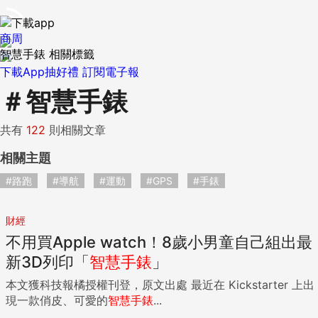
商周
智慧手錶 相關標籤
下載App抽好禮
訂閱電子報
＃
智慧手錶
共有
122
則相關文章
相關主題
#路跑
#導航
#運動
#GPS
#手錶
財經
不用買Apple watch！8歲小男童自己組出最
新3D列印「
智慧手錶
」
本文獲科技報橘授權刊登，原文出處 最近在 Kickstarter 上出
現一款俏皮、可愛的
智慧手錶
...