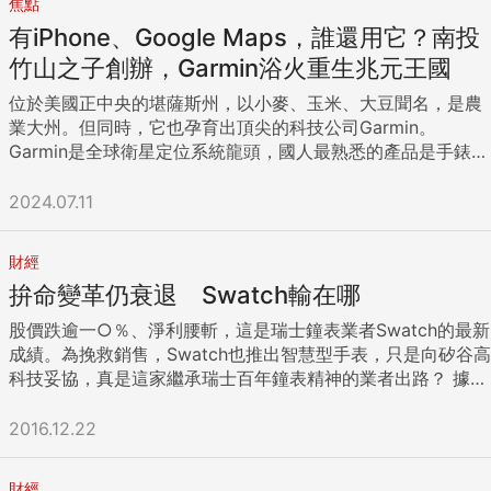
焦點
有iPhone、Google Maps，誰還用它？南投
竹山之子創辦，Garmin浴火重生兆元王國
位於美國正中央的堪薩斯州，以小麥、玉米、大豆聞名，是農
業大州。但同時，它也孕育出頂尖的科技公司Garmin。
Garmin是全球衛星定位系統龍頭，國人最熟悉的產品是手錶與
導航器，許多企業家與運動員都是它的粉絲。 它的創辦人之一
來自台灣，出生於南投竹山、台大電機系畢業的高民環，在40
2024.07.11
歲時，與另一位創辦人蓋瑞・布瑞爾成立Garmin，並擔任董事
長至今。 而且，它的產品9成以上是台灣製造，在汐止、林
財經
口、中壢、台南都有廠，台灣員工更擔任研發、行銷、全球智
拚命變革仍衰退 Swatch輸在哪
慧製造的重任。 在經濟前景不明，科技巨頭紛紛裁員的2023
年，它逆勢繳出營收與每股盈餘（EPS）創歷史新高的成績，
股價跌逾一○％、淨利腰斬，這是瑞士鐘表業者Swatch的最新
且毛利率高達57％。 很難想像，該公司股價在2008年曾只剩
成績。為挽救銷售，Swatch也推出智慧型手表，只是向矽谷高
不到16美元，市值比上一年度的高點重摔約87％。其中固然有
科技妥協，真是這家繼承瑞士百年鐘表精神的業者出路？ 據瑞
受金融海嘯的影響，但更多的是智慧型手機iPhone與免費
士鐘表產業協會（Federation of Swiss Watch Industry）統
Google Maps的出現，讓身為全球車用個人導航裝置（PND）
計，二○一六年十月瑞士手表出口金額衰退一六％，創七年來
2016.12.22
龍頭的Garmin前景備受質疑。 但，Garmin目前股價超過160
最大單月跌幅，也是連續十六個月下跌。 這場逾二十年來最長
美元，在過去1年裡漲52％，市值換算新台幣破兆元。它就像
衰退，讓傳統瑞士鐘表業者無一倖免，歷峰集團
隻不死鳳凰，不僅長出強勁的智慧穿戴產品線，與蘋果、三星
財經