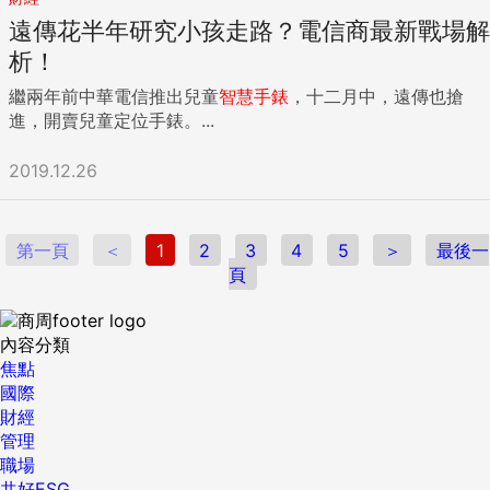
（Richemont）已被迫裁員，Swatch執行長海耶克（Nicolas
等巨獸相比毫不遜色，以中高價格帶產品殺出一條血路。連
遠傳花半年研究小孩走路？電信商最新戰場解
Hayek Jr.）則堅持「不會為討好股票市場就裁員」，只是能撐
Meta執行長佐伯格都曾在社群平台貼出配戴Garmin手錶跑步
多久仍是未知數。 Swatch落難的表面原因，乃是消費者不再
析！
的照片。 創造「以信任帶動創新」正循環 員工把對產品的期
戴手表。不過據IDC統計，今年第三季前五大智慧型手表出貨
待與不滿化為點子 2月，它被《富比世》評選為2024年美國最
繼兩年前中華電信推出兒童
智慧手錶
，十二月中，遠傳也搶
商為Fitbit、小米、Garmin、三星、蘋果，除第五名的蘋果
佳大型雇主第2名，為科技產業之冠，甚至超越Google、蘋
進，開賣兒童定位手錶。...
外，出貨量全都正成長，可見不是人們不戴表，而是他們的需
果，成為員工最愛。 為何它能不被科技巨獸擊垮，並深受員工
求轉向了。 在五大智慧型手表出貨商裡，前四家賣的都是便宜
與用戶愛戴？ 我們抵達堪薩斯州的總部，向首度接受台灣媒體
2019.12.26
又功能簡單的手表，它們只求解決用戶單一問題。只有蘋果的
專訪的Garmin總裁暨執行長克里夫·潘伯（Cliff Pemble）尋求
Apple Watch，同時想解決用戶的體能、簡訊、網路購物、通
答案。 「多年來，我們從未害怕殺死自己的產品……，我們總
話各種問題，結果Apple Watch今年第三季出貨量較去年同期
是非常渴望跨越到下一個水平。」他答道。 原來，Garmin能
跌七一％。 衰退原因：「什麼是表」定義變了 Swatch衰退原
第一頁
＜
1
2
3
4
5
＞
最後一
持續創新的秘密，在於人。他們創造以信任帶動創新的正循
因和Apple Watch類似，都是產品定位問題。「什麼是表？」
頁
環。 如何得知使用者需求？首先，他們把員工與顧客合一。
對用戶來說或許簡單，對業者卻是生死存亡問題。 蘋果將表定
他們寧可花很多時間找到對的人。許多Garmin員工都是自家產
位為「多功能電腦」，在鐘表業已浸淫百年的Swatch，更為了
品的重度使用者。例如，它在民航機飛行系統市占率第1，許多
內容分類
這問題想破頭，不斷革自己的命才有今天地位。 一九五○年
總部員工也是飛行員。 他們希望每一位員工都能在職場裡
焦點
代，瑞士鐘表在全球市占率近六成，到八○年代卻降至兩成。
「Have fun!」因為，熱愛產品的員工，更可能將對產品的期待
國際
原因如台大商學院教授朱文儀在國家文官學院的一篇文章裡形
與不滿化為點子，最終變成使用者喜歡的產品。 用「創新小
財經
容，該產業「定位」改變了。 過去瑞士人將表定位為「傳世之
組」打破組織榖倉 連出差搭飛機、坐車都要打破階級 有了對
管理
寶」，他們用高技術工匠、昂貴材質與複雜設計，生產出宛如
的人，還得搭配對的制度與工具。 為了激勵創新，Garmin會
職場
珠寶的機械表。但美國人加入競爭後，將原本瑞士人棄之不用
辨識出哪些員工是「不僅是搶著舉手分享idea（點子），還搶
共好ESG
的石英技術改造，生產出既輕薄便宜、又計時準確的手表，此