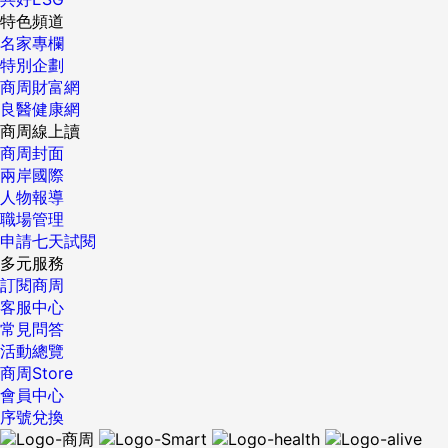
著動手做出來的人」，組成創新小組。 這個小組扮演內部的創
特色頻道
後表的定位變成「計時工具」。之後日本卡西歐又打造出電子
新孵化器。例如，Garmin的航海產品「即時動態聲納」，就是
名家專欄
表，用液晶螢幕顯示時間、碼表、鬧鈴等，此後表的定位又變
他們以新生兒超音波照片為靈感，用3D影像，讓釣魚愛好者能
特別企劃
成「運動產品」。 隨著美、日重新改寫「表」的定位，瑞士手
精準定位魚群並看見水下的地勢長怎樣。 此外，Garmin的研
商周財富網
表逐漸失寵，直到他們也將表重新賦予自己的定位：打造出時
發費用占營收的比重，長年維持在17％上下，而護國神山台積
良醫健康網
尚流行、售價不到四十美元（約合新台幣一千二百八十五元）
電則是8％左右。它不只充分給予員工創新空間，還提供必要
商周線上讀
的手表。於是過去百年來的金屬玻璃材質被棄置不用，改用廉
的資源。 為了不讓組織內部的權力結構阻礙創新，Garmin崇
商周封面
價塑膠，用機械代替人工、簡化設計，Swatch應運而生，瑞士
尚透明與平等的氛圍，盡力打破階級。 例如，若員工與主管一
兩岸國際
鐘表業因此再現春天。《藍海策略》一書裡，特別將Swatch復
起出國出差，短程一律經濟艙，長途一起升級豪華經濟艙。外
人物報導
活列為經典案例。 三十年後的今天，Swatch再度面對「什麼
出洽公，若需要搭9人座休旅車，主管會自動爬到後排，把上
職場管理
是表？」的產業定位問題。 表，從計時工具，到運動產品，發
下車更方便、寬敞的座位留給員工。 如此一來，兩者更有機會
申請七天試閱
展到時尚商品，下一步，難道真的該走向智慧型手表般的「多
因近距離培養出信任。而信任，正是創新的催化劑。 還在大數
多元服務
功能電腦」概念，才是正途？ 面臨課題：不斷跑，方向對嗎？
據，AI就出現！在破壞式創新、產業典範轉移越來越快的世
訂閱商周
去年十一月，老牌瑞士手表製造商泰格豪雅（Tag Heuer），
界，Garmin示範了一種面對和挺過時代輾壓的做生意模式。本
客服中心
推出一款名為「連接」（Connected）的智慧型手表，這款定
刊深入拆解，Garmin從聘雇、組織型態、工作輪調、職場文化
常見問答
價一千五百美元、可上網、以Android穿戴系統運行的手表，
等，怎麼建立「相信員工，也被員工相信」的環境？ 它一邊做
活動總覽
是兩百年來瑞士鐘表業推出的第一款智慧型手表。 Swatch見
品牌、一邊幫車廠「打工」，如何用「配角學」兼顧兩種天差
商周Store
賢思齊，旗下次品牌Tissot今年也推出兩款智慧型手表，用意
地別的業務？1年要出1200種產品，品牌、研發、製造、行
會員中心
是分割市場：先用次品牌智慧型手表吸引年輕客戶上門，再誘
銷、客服一條龍，還將張國煒、馬化騰等董座大咖變鐵粉，
序號兌換
使他們轉買主品牌手表。 就如泰格豪雅的策略——保固期結束
Garmin「社群體驗」4步驟首度公開。 一鍵訂閱》全球GPS系
後，用戶可再加一千五百美元，用「連接」更換一款泰格豪雅