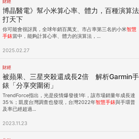
財經
博晶醫電》幫小米算心率、體力，百種演算法
打天下
你可能會很訝異，全球年銷百萬支、市占率第三名的小米
智慧
手錶
當中，能夠計算心率、體力的演算法，...
2025.02.27
財經
被蘋果、三星夾殺還成長2倍 解析Garmin手
錶「分享突圍術」
TrendForce指出，光是疫情爆發後1年，該市場銷量年成長達
35％；凱度台灣調查也發現，台灣2022年
智慧手錶
與手環普
及率已經超過...
2023.11.23