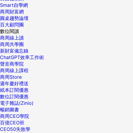
Smart自學網
商周財富網
圓桌趨勢論壇
百大顧問團
數位閱讀
商周線上讀
商周共學圈
新財富備忘錄
ChatGPT效率工作術
聲音商學院
商周線上課程
商周Store
週年慶好禮送
紙本訂閱優惠
數位訂閱優惠
電子雜誌(Zinio)
暢銷圖書
商周CEO學院
百億CEO班
CEO50失敗學