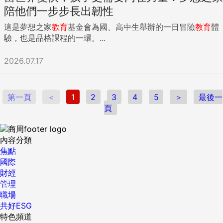
陪他們一步步長出韌性
這是夢想之家
教育
基金會為國、高中生舉辦的一日冒險
教育
體
驗，也是品格課程的一環。...
2026.07.17
第一頁
＜
1
2
3
4
5
＞
最後一
頁
內容分類
焦點
國際
財經
管理
職場
共好ESG
特色頻道