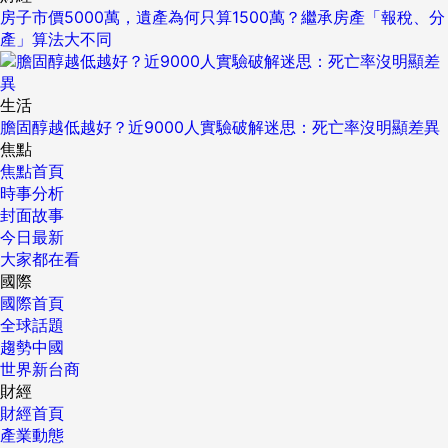
房子市價5000萬，遺產為何只算1500萬？繼承房產「報稅、分
產」算法大不同
生活
膽固醇越低越好？近9000人實驗破解迷思：死亡率沒明顯差異
焦點
焦點首頁
時事分析
封面故事
今日最新
大家都在看
國際
國際首頁
全球話題
趨勢中國
世界新台商
財經
財經首頁
產業動態