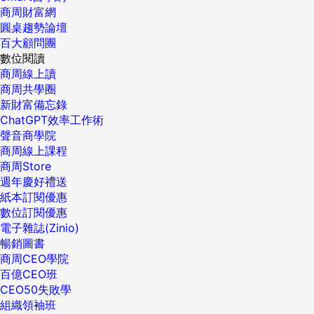
商周財富網
圓桌趨勢論壇
百大顧問團
數位閱讀
商周線上讀
商周共學圈
新財富備忘錄
ChatGPT效率工作術
聲音商學院
商周線上課程
商周Store
週年慶好禮送
紙本訂閱優惠
數位訂閱優惠
電子雜誌(Zinio)
暢銷圖書
商周CEO學院
百億CEO班
CEO50失敗學
組織領袖班