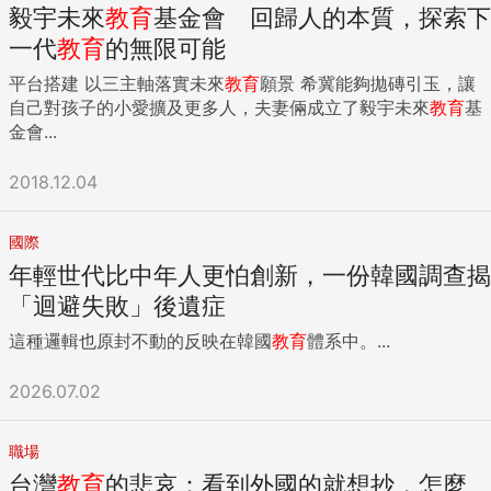
毅宇未來
教育
基金會 回歸人的本質，探索下
一代
教育
的無限可能
平台搭建 以三主軸落實未來
教育
願景 希冀能夠拋磚引玉，讓
自己對孩子的小愛擴及更多人，夫妻倆成立了毅宇未來
教育
基
金會...
2018.12.04
國際
年輕世代比中年人更怕創新，一份韓國調查揭
「迴避失敗」後遺症
這種邏輯也原封不動的反映在韓國
教育
體系中。...
2026.07.02
職場
台灣
教育
的悲哀：看到外國的就想抄，怎麼