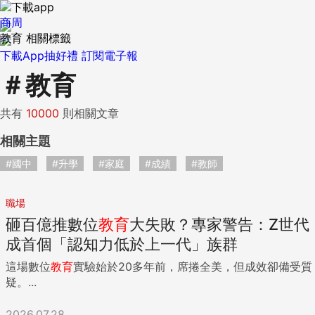
商周
教育 相關標籤
下載App抽好禮
訂閱電子報
＃
教育
共有
10000
則相關文章
相關主題
#國中
#升學
#家庭
#成績
#教師
職場
砸百億推數位
教育
大失敗？專家警告：Z世代
成首個「認知力低於上一代」族群
這場數位
教育
實驗始於20多年前，席捲全美，但成效卻備受質
疑。...
2026.07.28