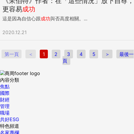
《呆伯特》作者：在「這些情況」放下自尊，
更容易
成功
這是因為自信心跟
成功
與否高度相關。...
2020.12.21
第一頁
＜
1
2
3
4
5
＞
最後一
頁
內容分類
焦點
國際
財經
管理
職場
共好ESG
特色頻道
名家專欄