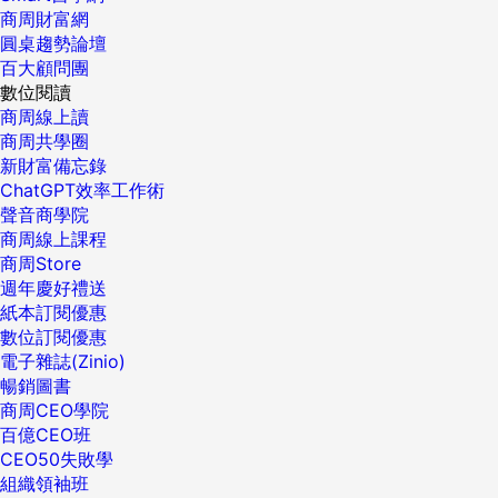
商周財富網
圓桌趨勢論壇
百大顧問團
數位閱讀
商周線上讀
商周共學圈
新財富備忘錄
ChatGPT效率工作術
聲音商學院
商周線上課程
商周Store
週年慶好禮送
紙本訂閱優惠
數位訂閱優惠
電子雜誌(Zinio)
暢銷圖書
商周CEO學院
百億CEO班
CEO50失敗學
組織領袖班