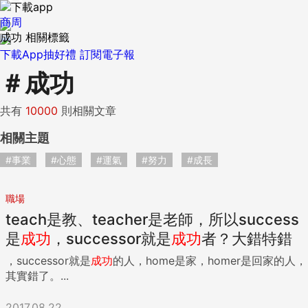
商周
成功 相關標籤
下載App抽好禮
訂閱電子報
＃
成功
共有
10000
則相關文章
相關主題
#事業
#心態
#運氣
#努力
#成長
職場
teach是教、teacher是老師，所以success
是
成功
，successor就是
成功
者？大錯特錯
，successor就是
成功
的人，home是家，homer是回家的人，
其實錯了。...
2017.08.22