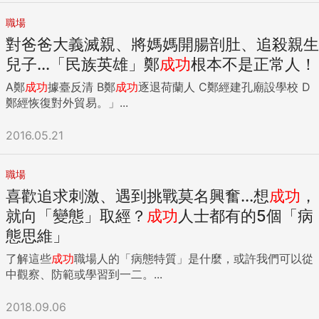
職場
對爸爸大義滅親、將媽媽開腸剖肚、追殺親生
兒子...「民族英雄」鄭
成功
根本不是正常人！
A鄭
成功
據臺反清 B鄭
成功
逐退荷蘭人 C鄭經建孔廟設學校 D
鄭經恢復對外貿易。」...
2016.05.21
職場
喜歡追求刺激、遇到挑戰莫名興奮...想
成功
，
就向「變態」取經？
成功
人士都有的5個「病
態思維」
了解這些
成功
職場人的「病態特質」是什麼，或許我們可以從
中觀察、防範或學習到一二。...
2018.09.06