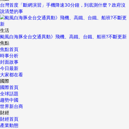
台灣首度「斷網演習」手機降速30分鐘，到底測什麼？政府沒
說清楚的事
生活
颱風白海豚全台交通異動》飛機、高鐵、台鐵、船班?不斷更新
焦點
焦點首頁
時事分析
封面故事
今日最新
大家都在看
國際
國際首頁
全球話題
趨勢中國
世界新台商
財經
財經首頁
產業動態