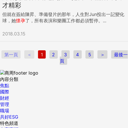
才精彩
但就在簽給陳昇、準備發片的那年，人生對Jun投出一記變化
球，她
懷孕
了，所有表演和樂團工作都必須暫停。...
2018.03.15
第一頁
＜
1
2
3
4
5
＞
最後一
頁
內容分類
焦點
國際
財經
管理
職場
共好ESG
特色頻道