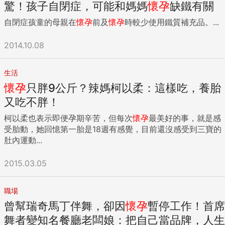
驚！孩子自閉症，可能和媽媽
懷孕
缺鐵有關
自閉症孩童的母親在
懷孕
前及
懷孕
時較少使用鐵質補充品。...
2014.10.08
生活
懷孕
只胖9公斤？辣媽柯以柔：這樣吃，養胎
又吃不胖！
柯以柔也表示即便孕期辛苦，但每次
懷孕
最美好的事，就是感
受胎動，她回憶第一胎是18週有感覺，目前還沒感受到三寶的
肚內運動...
2015.03.05
職場
曾幫瑞奇馬丁伴舞，卻因
懷孕
暫停工作！首席
舞者變知名餐廳老闆娘：把自己當品牌，人生