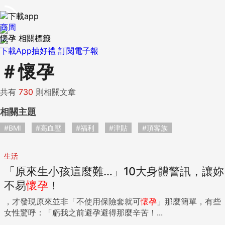
商周
懷孕 相關標籤
下載App抽好禮
訂閱電子報
＃
懷孕
共有
730
則相關文章
相關主題
#BMI
#高血壓
#福利
#津貼
#頂客族
生活
「原來生小孩這麼難…」10大身體警訊，讓妳
不易
懷孕
！
，才發現原來並非「不使用保險套就可
懷孕
」那麼簡單，有些
女性驚呼：「虧我之前避孕避得那麼辛苦！...