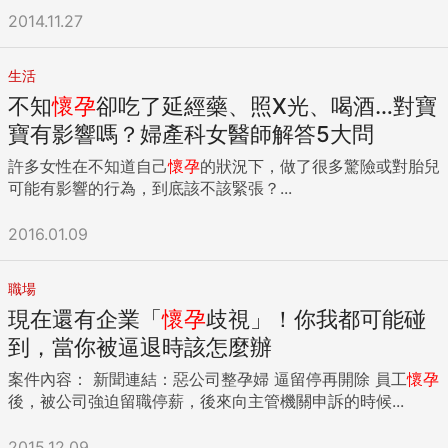
2014.11.27
生活
不知
懷孕
卻吃了延經藥、照X光、喝酒…對寶
寶有影響嗎？婦產科女醫師解答5大問
許多女性在不知道自己
懷孕
的狀況下，做了很多驚險或對胎兒
可能有影響的行為，到底該不該緊張？...
2016.01.09
職場
現在還有企業「
懷孕
歧視」！你我都可能碰
到，當你被逼退時該怎麼辦
案件內容： 新聞連結：惡公司整孕婦 逼留停再開除 員工
懷孕
後，被公司強迫留職停薪，後來向主管機關申訴的時候...
2015.12.09