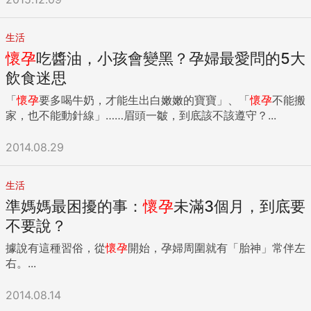
生活
懷孕
吃醬油，小孩會變黑？孕婦最愛問的5大
飲食迷思
「
懷孕
要多喝牛奶，才能生出白嫩嫩的寶寶」、「
懷孕
不能搬
家，也不能動針線」……眉頭一皺，到底該不該遵守？...
2014.08.29
生活
準媽媽最困擾的事：
懷孕
未滿3個月，到底要
不要說？
據說有這種習俗，從
懷孕
開始，孕婦周圍就有「胎神」常伴左
右。...
2014.08.14