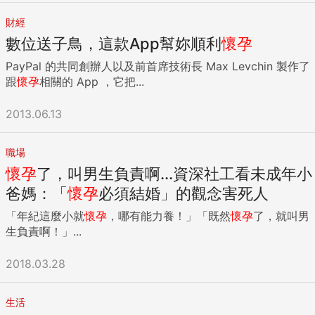
財經
數位送子鳥，這款App幫妳順利
懷孕
PayPal 的共同創辦人以及前首席技術長 Max Levchin 製作了
跟
懷孕
相關的 App ，它把...
2013.06.13
職場
懷孕
了，叫男生負責啊...資深社工看未成年小
爸媽：「
懷孕
必須結婚」的觀念害死人
「年紀這麼小就
懷孕
，哪有能力養！」「既然
懷孕
了，就叫男
生負責啊！」...
2018.03.28
生活