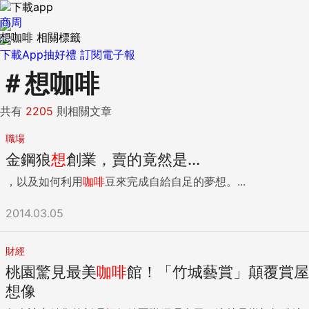
商周
想咖啡 相關標籤
下載App抽好禮
訂閱電子報
＃
想咖啡
共有
2205
則相關文章
職場
金鋼狼
想
創業，賣的竟然是...
，以及如何利用
咖啡
豆來完成自給自足的夢想。...
2014.03.05
財經
桃園驚見最美
咖啡
館！「竹城藝賞」顛覆賞屋
想像