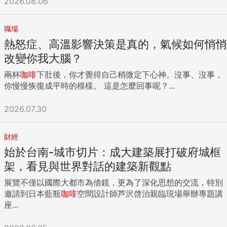
2026.08.06
職場
熱怒症、高溫影響決策是真的，氣候如何悄悄
改變你我大腦？
兩杯
咖啡
下肚後，你才覺得自己稍微定下心神。沒事、沒事，
你慢慢恢復成平時的模樣。 這是怎麼回事呢？...
2026.07.30
財經
始於台南-城市切片：成大建築展打破府城框
架，看見與世界對話的建築新觀點
展覽不僅以國際大都市為借鏡，更為了深化思想的交流，特別
邀請到日本藍瓶
咖啡
空間設計師芦沢啓治親臨現場舉辦專題講
座...