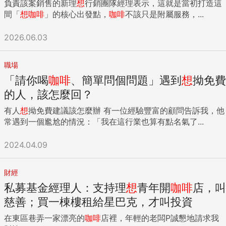
負責該案銷售的新理
想
行銷團隊經理表示，這就是當初打造這
間「
想
咖啡
」的核心出發點，
咖啡
不該只是附屬服務，...
2026.06.03
職場
「請你喝
咖啡
、簡單問個問題」遇到
想
拗免費
的人，該怎麼回？
有人
想
拗免費建議該怎麼辦 有一位經驗豐富的顧問告訴我，他
常遇到一個尷尬的情況：「我在這行業也算有點名氣了...
2024.04.09
財經
私募基金經理人：支持理
想
青年開
咖啡
店，叫
慈善；買一棟樓租給星巴克，才叫投資
在東區巷弄一家漂亮的
咖啡
店裡，年輕的老闆P誠懇地請求我