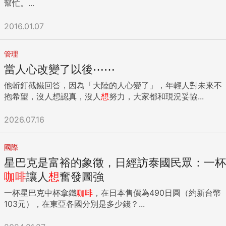
幫忙。...
2016.01.07
管理
當人心改變了以後⋯⋯
他斬釘截鐵回答，因為「大陸的人心變了」，年輕人對未來不
抱希望，沒人想認真，沒人
想
努力，大家都和現況妥協...
2026.07.16
國際
星巴克是富裕的象徵，日經訪泰國民眾：一杯
咖啡
讓人
想
奮發圖強
一杯星巴克中杯拿鐵
咖啡
，在日本售價為490日圓（約新台幣
103元），在東亞各國分別是多少錢？...