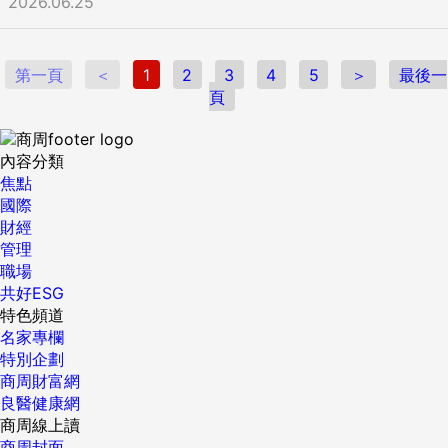
2026.06.25
第一頁
＜
1
2
3
4
5
＞
最後一
頁
內容分類
焦點
國際
財經
管理
職場
共好ESG
特色頻道
名家專欄
特別企劃
商周財富網
良醫健康網
商周線上讀
商周封面