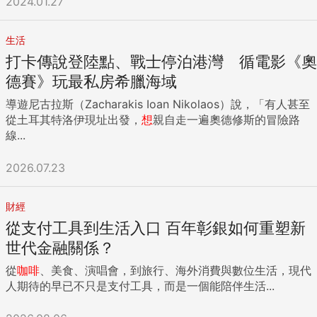
2024.01.27
生活
打卡傳說登陸點、戰士停泊港灣 循電影《奧
德賽》玩最私房希臘海域
導遊尼古拉斯（Zacharakis Ioan Nikolaos）說，「有人甚至
從土耳其特洛伊現址出發，
想
親自走一遍奧德修斯的冒險路
線...
2026.07.23
財經
從支付工具到生活入口 百年彰銀如何重塑新
世代金融關係？
從
咖啡
、美食、演唱會，到旅行、海外消費與數位生活，現代
人期待的早已不只是支付工具，而是一個能陪伴生活...