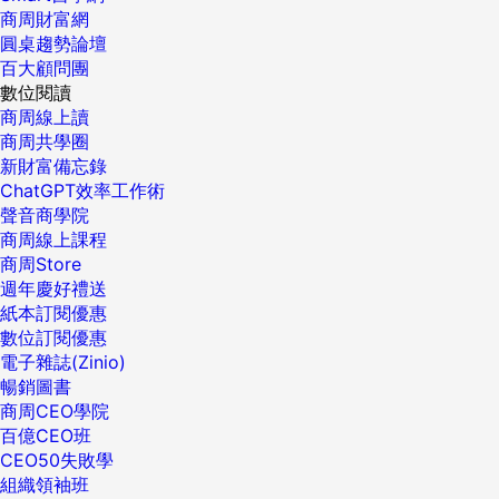
商周財富網
圓桌趨勢論壇
百大顧問團
數位閱讀
商周線上讀
商周共學圈
新財富備忘錄
ChatGPT效率工作術
聲音商學院
商周線上課程
商周Store
週年慶好禮送
紙本訂閱優惠
數位訂閱優惠
電子雜誌(Zinio)
暢銷圖書
商周CEO學院
百億CEO班
CEO50失敗學
組織領袖班