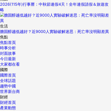
2026(115年)行事曆：中秋節連假4天！全年連假請假＆旅遊攻
略
生活
膽固醇越低越好？近9000人實驗破解迷思：死亡率沒明顯差異
焦點
焦點首頁
時事分析
封面故事
今日最新
大家都在看
國際
國際首頁
全球話題
趨勢中國
世界新台商
財經
財經首頁
產業動態