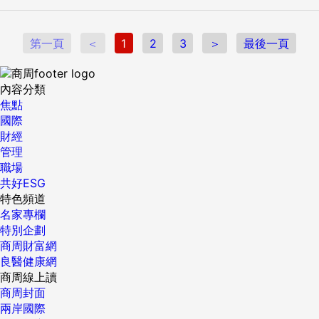
第一頁
＜
1
2
3
＞
最後一頁
內容分類
焦點
國際
財經
管理
職場
共好ESG
特色頻道
名家專欄
特別企劃
商周財富網
良醫健康網
商周線上讀
商周封面
兩岸國際