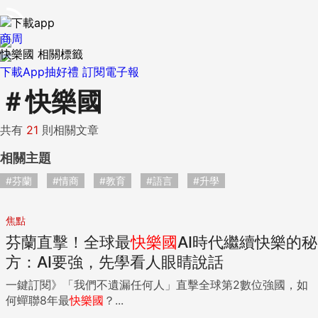
商周
快樂國 相關標籤
下載App抽好禮
訂閱電子報
＃
快樂國
共有
21
則相關文章
相關主題
#芬蘭
#情商
#教育
#語言
#升學
焦點
芬蘭直擊！全球最
快樂國
AI時代繼續快樂的秘
方：AI要強，先學看人眼睛說話
一鍵訂閱》「我們不遺漏任何人」直擊全球第2數位強國，如
何蟬聯8年最
快樂國
？...