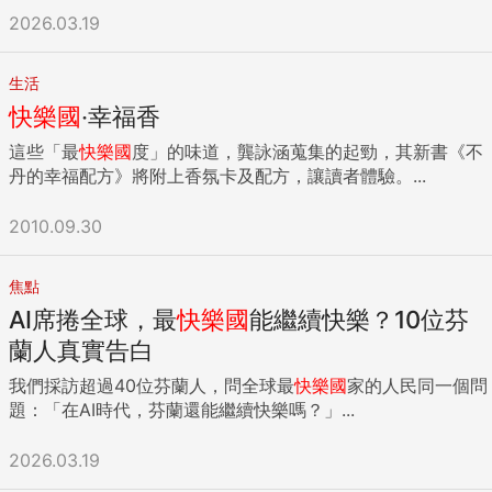
2026.03.19
生活
快樂國
‧幸福香
這些「最
快樂國
度」的味道，龔詠涵蒐集的起勁，其新書《不
丹的幸福配方》將附上香氛卡及配方，讓讀者體驗。...
2010.09.30
焦點
AI席捲全球，最
快樂國
能繼續快樂？10位芬
蘭人真實告白
我們採訪超過40位芬蘭人，問全球最
快樂國
家的人民同一個問
題：「在AI時代，芬蘭還能繼續快樂嗎？」...
2026.03.19