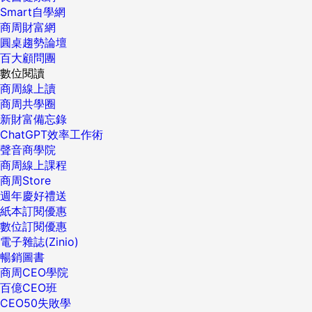
Smart自學網
商周財富網
圓桌趨勢論壇
百大顧問團
數位閱讀
商周線上讀
商周共學圈
新財富備忘錄
ChatGPT效率工作術
聲音商學院
商周線上課程
商周Store
週年慶好禮送
紙本訂閱優惠
數位訂閱優惠
電子雜誌(Zinio)
暢銷圖書
商周CEO學院
百億CEO班
CEO50失敗學