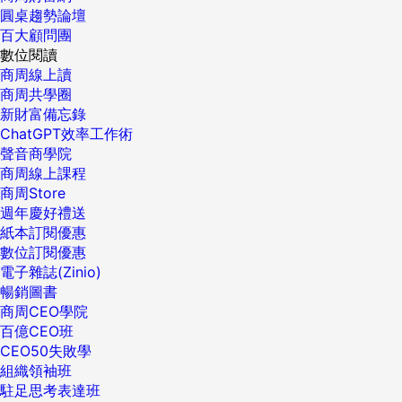
圓桌趨勢論壇
百大顧問團
數位閱讀
商周線上讀
商周共學圈
新財富備忘錄
ChatGPT效率工作術
聲音商學院
商周線上課程
商周Store
週年慶好禮送
紙本訂閱優惠
數位訂閱優惠
電子雜誌(Zinio)
暢銷圖書
商周CEO學院
百億CEO班
CEO50失敗學
組織領袖班
駐足思考表達班