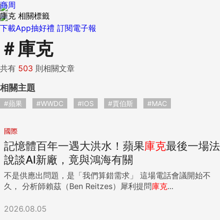
商周
庫克 相關標籤
下載App抽好禮
訂閱電子報
＃
庫克
共有
503
則相關文章
相關主題
#蘋果
#WWDC
#IOS
#賈伯斯
#MAC
國際
記憶體百年一遇大洪水！蘋果
庫克
最後一場法
說談AI新廠，竟與鴻海有關
不是供應出問題，是「我們算錯需求」 這場電話會議開始不
久， 分析師賴茲（Ben Reitzes）犀利提問
庫克
...
2026.08.05