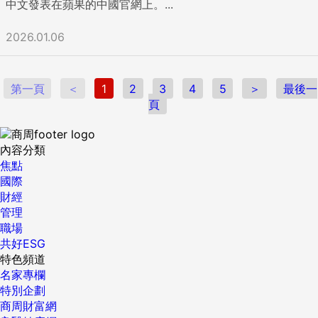
中文發表在蘋果的中國官網上。...
2026.01.06
第一頁
＜
1
2
3
4
5
＞
最後一
頁
內容分類
焦點
國際
財經
管理
職場
共好ESG
特色頻道
名家專欄
特別企劃
商周財富網