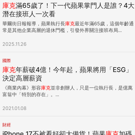
庫克
滿65歲了！下一代蘋果掌門人是誰？4大
潛在接班人一次看
華爾街日報報導，蘋果執行長
庫克
最近年滿65歲，這個年齡通
常是其他企業高層的退休門檻，引發外界關注接班布局...
2025.11.26
國際
庫克
年薪破4億！今年起，蘋果將用「ESG」
決定高層薪資
《商業內幕》形容
庫克
並非創辦人，只是一位執行長，是億萬
富翁中「特別的存在」。...
2021.01.08
財經
iPhone 17不被看好卻大備貨！蘋果
庫克
加碼