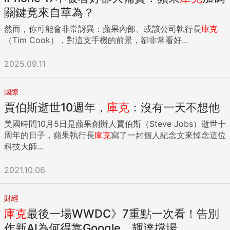
關鍵竟來自華為？
然而，你可能會非常訝異：蘋果內部、或該公司執行長
庫克
（Tim Cook），對這支手機的前景，卻非常看好...
2025.09.11
國際
賈伯斯逝世10週年，
庫克
：沒有一天不想他
美國時間10月5日是蘋果創辦人賈伯斯（Steve Jobs）逝世十
周年的日子，蘋果執行長
庫克
寫了一封個人紀念文來悼念這位
科技大師...
2021.10.06
財經
庫克
最後一場WWDC》7重點一次看！告別
作新AI為何得靠Google、輝達撐場