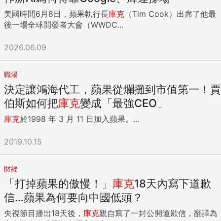
美國時間6月8日，蘋果執行長
庫克
（Tim Cook）出席了他最
後一場全球開發者大會（WWDC...
2026.06.09
職場
決定讓鴻海代工，蘋果從爛攤到市值第一！賈
伯斯如何把
庫克
變成「最強CEO」
庫克
於1998 年 3 月 11 日加入蘋果。...
2019.10.15
財經
「打掉蘋果的傲慢！」
庫克
18天內寫下道歉
信…蘋果為何要向中國低頭？
央視節目播出18天後，
庫克
親自寫了一封公開道歉信，翻譯為