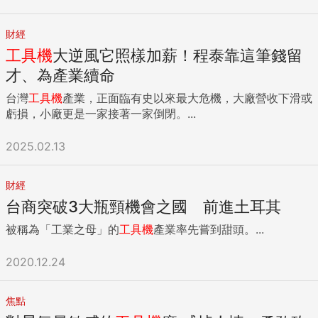
財經
工具機
大逆風它照樣加薪！程泰靠這筆錢留
才、為產業續命
台灣
工具機
產業，正面臨有史以來最大危機，大廠營收下滑或
虧損，小廠更是一家接著一家倒閉。...
2025.02.13
財經
台商突破3大瓶頸機會之國 前進土耳其
被稱為「工業之母」的
工具機
產業率先嘗到甜頭。...
2020.12.24
焦點