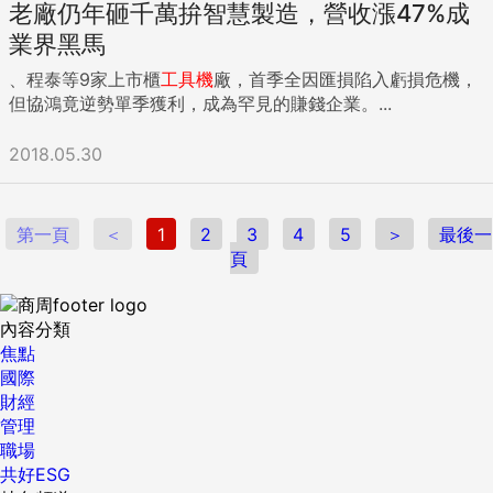
老廠仍年砸千萬拚智慧製造，營收漲47%成
業界黑馬
、程泰等9家上市櫃
工具機
廠，首季全因匯損陷入虧損危機，
但協鴻竟逆勢單季獲利，成為罕見的賺錢企業。...
2018.05.30
第一頁
＜
1
2
3
4
5
＞
最後一
頁
內容分類
焦點
國際
財經
管理
職場
共好ESG