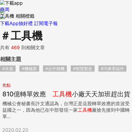
商周
工具機 相關標籤
下載App抽好禮
訂閱電子報
＃
工具機
共有
469
則相關文章
相關主題
#永進
#機械業
#台中精機
#智慧製造
#汽車零組件
焦點
810億轉單效應
工具機
小廠天天加班趕出貨
機械公會秘書長許文通認為，台灣正是這股轉單效應的首波受
益國之一，因為他已在中部發現一家
工具機
廠搶先接到中國轉
單...
2020.02.20