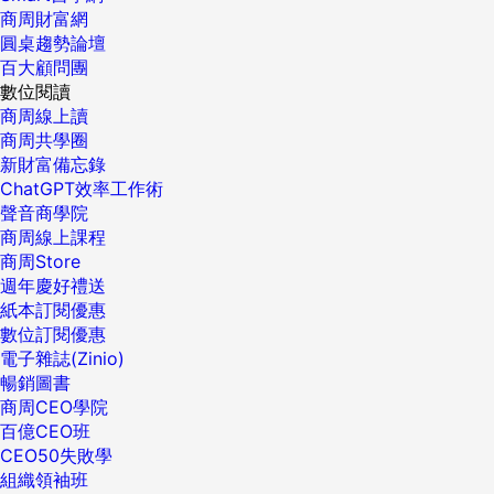
商周財富網
圓桌趨勢論壇
百大顧問團
數位閱讀
商周線上讀
商周共學圈
新財富備忘錄
ChatGPT效率工作術
聲音商學院
商周線上課程
商周Store
週年慶好禮送
紙本訂閱優惠
數位訂閱優惠
電子雜誌(Zinio)
暢銷圖書
商周CEO學院
百億CEO班
CEO50失敗學
組織領袖班