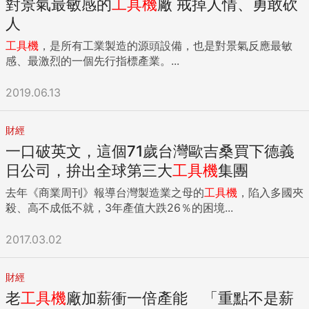
對景氣最敏感的
工具機
廠 戒掉人情、勇敢砍
人
工具機
，是所有工業製造的源頭設備，也是對景氣反應最敏
感、最激烈的一個先行指標產業。...
2019.06.13
財經
一口破英文，這個71歲台灣歐吉桑買下德義
日公司，拚出全球第三大
工具機
集團
去年《商業周刊》報導台灣製造業之母的
工具機
，陷入多國夾
殺、高不成低不就，3年產值大跌26％的困境...
2017.03.02
財經
老
工具機
廠加薪衝一倍產能 「重點不是薪