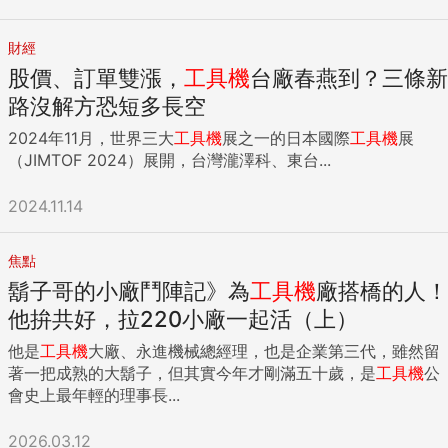
財經
股價、訂單雙漲，
工具機
台廠春燕到？三條新
路沒解方恐短多長空
2024年11月，世界三大
工具機
展之一的日本國際
工具機
展
（JIMTOF 2024）展開，台灣瀧澤科、東台...
2024.11.14
焦點
鬍子哥的小廠鬥陣記》為
工具機
廠搭橋的人！
他拚共好，拉220小廠一起活（上）
他是
工具機
大廠、永進機械總經理，也是企業第三代，雖然留
著一把成熟的大鬍子，但其實今年才剛滿五十歲，是
工具機
公
會史上最年輕的理事長...
2026.03.12