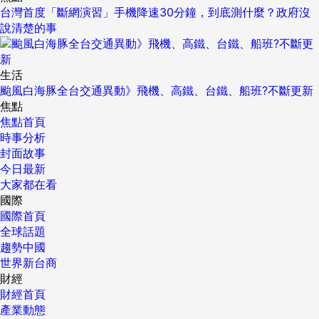
台灣首度「斷網演習」手機降速30分鐘，到底測什麼？政府沒
說清楚的事
生活
颱風白海豚全台交通異動》飛機、高鐵、台鐵、船班?不斷更新
焦點
焦點首頁
時事分析
封面故事
今日最新
大家都在看
國際
國際首頁
全球話題
趨勢中國
世界新台商
財經
財經首頁
產業動態