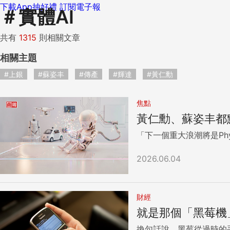
下載App抽好禮
訂閱電子報
＃
實體AI
共有
1315
則相關文章
相關主題
#上銀
#蘇姿丰
#傳產
#輝達
#黃仁勳
焦點
黃仁勳、蘇姿丰都
「下一個重大浪潮將是Phys
2026.06.04
財經
就是那個「黑莓機
換句話說，黑莓從過時的