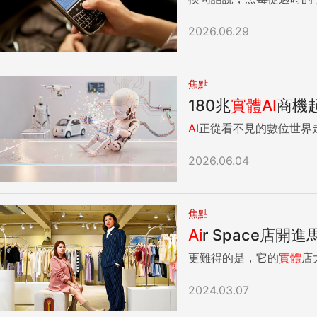
2026.06.29
焦點
180兆
實體
AI
商機
AI
正從看不見的數位世界
2026.06.04
焦點
Ai
r Space店
更難得的是，它的
實體
店
2024.03.07