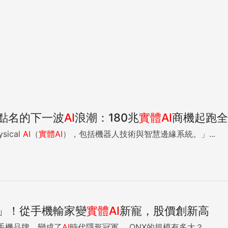
點名的下一波
AI
浪潮：180兆
實體
AI
商機起跑全
ical
AI
（
實體
AI
），包括機器人技術與智慧邊緣系統。」...
」！從手機輸家變
實體
AI
新寵，股價創新高
手機品牌，變成了
AI
時代隱形冠軍。 QNX的規模有多大？...