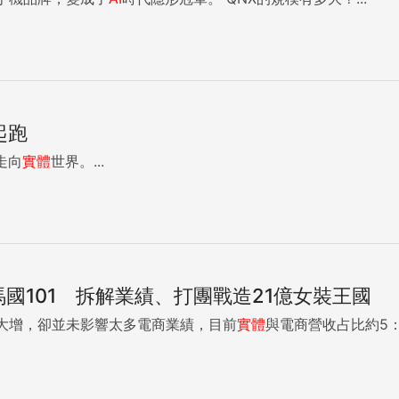
起跑
走向
實體
世界。...
開進馬國101 拆解業績、打團戰造21億女裝王國
大增，卻並未影響太多電商業績，目前
實體
與電商營收占比約5：