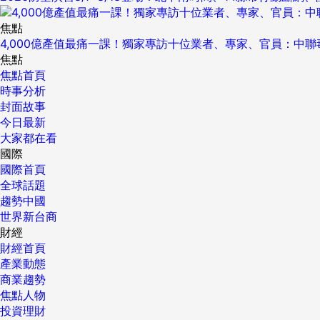
焦點
4,000億產值最痛一課！獨家專訪十位業者、專家、官員：中
焦點
焦點首頁
時事分析
封面故事
今日最新
大家都在看
國際
國際首頁
全球話題
趨勢中國
世界新台商
財經
財經首頁
產業動態
商業趨勢
焦點人物
投資理財