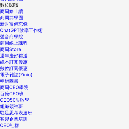
數位閱讀
商周線上讀
商周共學圈
新財富備忘錄
ChatGPT效率工作術
聲音商學院
商周線上課程
商周Store
週年慶好禮送
紙本訂閱優惠
數位訂閱優惠
電子雜誌(Zinio)
暢銷圖書
商周CEO學院
百億CEO班
CEO50失敗學
組織領袖班
駐足思考表達班
客製企業培訓
CEO社群