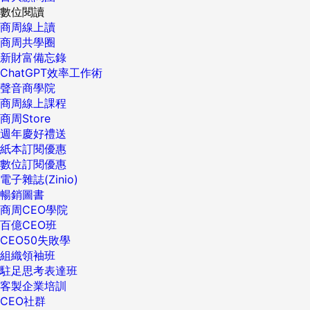
數位閱讀
商周線上讀
商周共學圈
新財富備忘錄
ChatGPT效率工作術
聲音商學院
商周線上課程
商周Store
週年慶好禮送
紙本訂閱優惠
數位訂閱優惠
電子雜誌(Zinio)
暢銷圖書
商周CEO學院
百億CEO班
CEO50失敗學
組織領袖班
駐足思考表達班
客製企業培訓
CEO社群