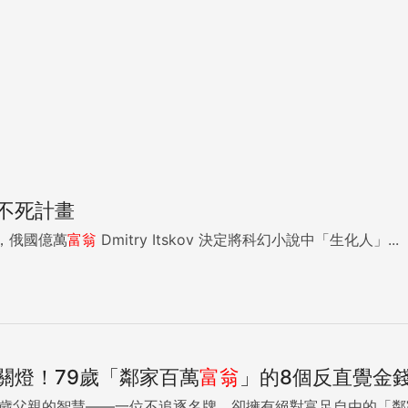
不死計畫
，俄國億萬
富翁
Dmitry Itskov 決定將科幻小說中「生化人」...
關燈！79歲「鄰家百萬
富翁
」的8個反直覺金
新審視79歲父親的智慧——一位不追逐名牌、卻擁有絕對富足自由的「