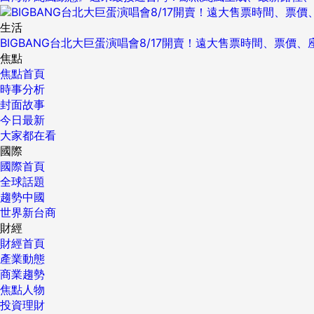
生活
BIGBANG台北大巨蛋演唱會8/17開賣！遠大售票時間、票價
焦點
焦點首頁
時事分析
封面故事
今日最新
大家都在看
國際
國際首頁
全球話題
趨勢中國
世界新台商
財經
財經首頁
產業動態
商業趨勢
焦點人物
投資理財