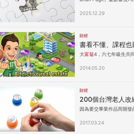
2025.12.29
財經
書看不懂、課程也
大
富翁
4，六七年級生共同
2014.05.20
財經
200個台灣老人改
因為要交畢業作品而開發
2017.03.24