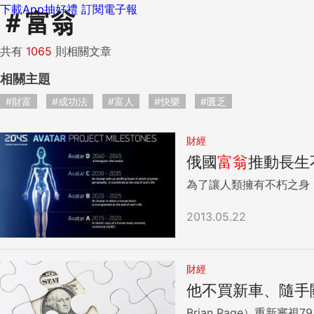
下載App抽好禮
訂閱電子報
＃
富翁
共有
1065
則相關文章
相關主題
#財富
#成功法
#富人
#快樂
#匱乏
財經
俄國
富翁
推動長生
為了讓人類擁有不朽之身
2013.05.22
財經
他不買新車、隨手
Brian Page）重