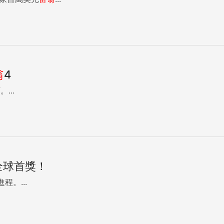
翁
4
..
全球首獎！
。...