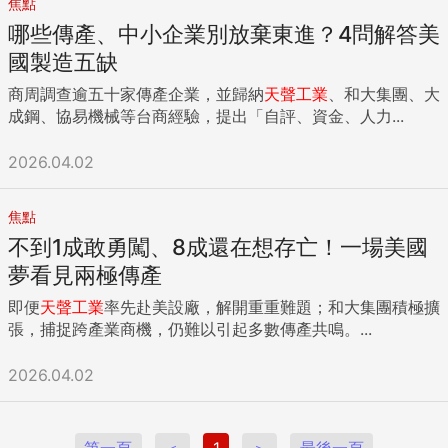
焦點
哪些傳產、中小企業別放棄東進？4問解答美
國製造五缺
商周調查逾五十家傳產企業，並歸納
天聲
工業
、和大集團、大
成鋼、協易機械等台商經驗，提出「自評、資金、人力...
2026.04.02
焦點
不到1成敢勇闖、8成還在想存亡！一場美國
夢看見兩極傳產
即便
天聲
工業
率先赴美設廠，解開重重難題；和大集團積極擴
張，捕捉跨產業商機，仍難以引起多數傳產共鳴。...
2026.04.02
第一頁
＜
1
＞
最後一頁