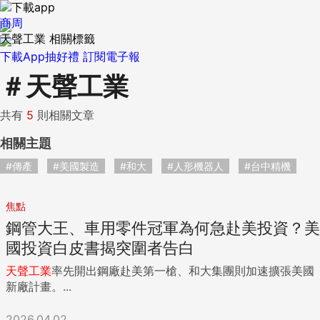
商周
天聲工業 相關標籤
下載App抽好禮
訂閱電子報
＃
天聲工業
共有
5
則相關文章
相關主題
#傳產
#美國製造
#和大
#人形機器人
#台中精機
焦點
鋼管大王、車用零件冠軍為何急赴美投資？美
國投資白皮書揭突圍者告白
天聲
工業
率先開出鋼廠赴美第一槍、和大集團則加速擴張美國
新廠計畫。...
2026.04.02