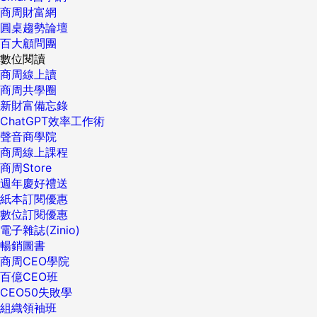
商周財富網
圓桌趨勢論壇
百大顧問團
數位閱讀
商周線上讀
商周共學圈
新財富備忘錄
ChatGPT效率工作術
聲音商學院
商周線上課程
商周Store
週年慶好禮送
紙本訂閱優惠
數位訂閱優惠
電子雜誌(Zinio)
暢銷圖書
商周CEO學院
百億CEO班
CEO50失敗學
組織領袖班