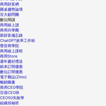
商周財富網
圓桌趨勢論壇
百大顧問團
數位閱讀
商周線上讀
商周共學圈
新財富備忘錄
ChatGPT效率工作術
聲音商學院
商周線上課程
商周Store
週年慶好禮送
紙本訂閱優惠
數位訂閱優惠
電子雜誌(Zinio)
暢銷圖書
商周CEO學院
百億CEO班
CEO50失敗學
組織領袖班