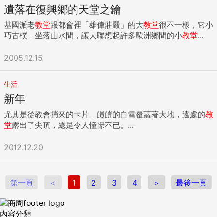
遺落在復興鄉的天堂之鑰
基國派老
教堂
跟都會裡「雄偉莊嚴」的大
教堂
很不一樣，它小
巧古樸，坐落山水間，讓人聯想起許多歐洲鄉間的小
教堂
...
2005.12.15
生活
新年
尤其是從教會捎來的卡片，皚皚的白雪覆蓋著大地，遠處的
教
堂
露出了尖頂，總是令人憧憬不已。...
2012.12.20
第一頁
＜
1
2
3
4
＞
最後一頁
內容分類