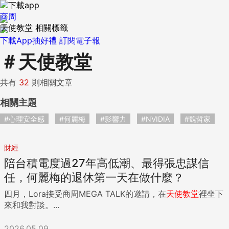
商周
天使教堂 相關標籤
下載App抽好禮
訂閱電子報
＃
天使教堂
共有
32
則相關文章
相關主題
#心理安全感
#何麗梅
#影響力
#NVIDIA
#魏哲家
財經
陪台積電度過27年高低潮、最得張忠謀信
任，何麗梅的退休第一天在做什麼？
四月，Lora接受商周MEGA TALK的邀請，在
天使
教堂
裡坐下
來和我對談。...
2026.05.09