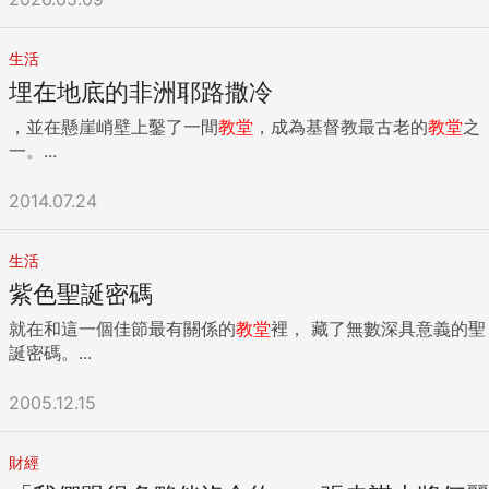
生活
埋在地底的非洲耶路撒冷
，並在懸崖峭壁上鑿了一間
教堂
，成為基督教最古老的
教堂
之
一。...
2014.07.24
生活
紫色聖誕密碼
就在和這一個佳節最有關係的
教堂
裡， 藏了無數深具意義的聖
誕密碼。...
2005.12.15
財經