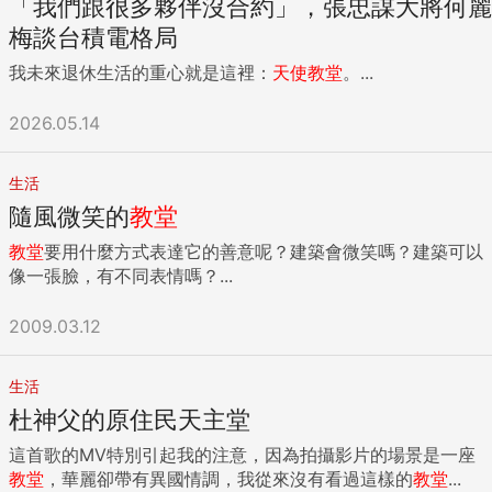
「我們跟很多夥伴沒合約」，張忠謀大將何麗
梅談台積電格局
我未來退休生活的重心就是這裡：
天使
教堂
。...
2026.05.14
生活
隨風微笑的
教堂
教堂
要用什麼方式表達它的善意呢？建築會微笑嗎？建築可以
像一張臉，有不同表情嗎？...
2009.03.12
生活
杜神父的原住民天主堂
這首歌的MV特別引起我的注意，因為拍攝影片的場景是一座
教堂
，華麗卻帶有異國情調，我從來沒有看過這樣的
教堂
...