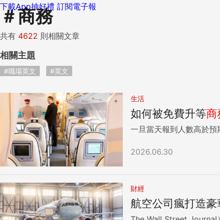
下載App抽好禮
訂閱電子報
＃
商務
共有
4622
則相關文章
相關主題
#職場英文
#英文
生活
如何被免費升等
商
一旦當天報到人數高於預
2026.06.30
財經
航空公司瘋打造豪
The Wall Street