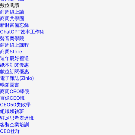
數位閱讀
商周線上讀
商周共學圈
新財富備忘錄
ChatGPT效率工作術
聲音商學院
商周線上課程
商周Store
週年慶好禮送
紙本訂閱優惠
數位訂閱優惠
電子雜誌(Zinio)
暢銷圖書
商周CEO學院
百億CEO班
CEO50失敗學
組織領袖班
駐足思考表達班
客製企業培訓
CEO社群