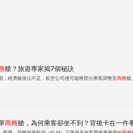
務
艙？旅遊專家揭7個秘訣
期，經濟艙座位不足，航空公司便可能將部分乘客調整至
商務
艙。
華
商務
艙，為何乘客卻坐不到？背後卡在一件
 Journal）報導，荷蘭皇家航空（KLM）正準備為旅客帶來更奢華的
商務