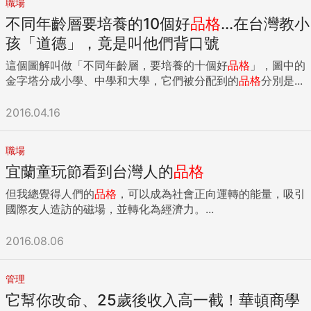
職場
不同年齡層要培養的10個好
品格
...在台灣教小
孩「道德」，竟是叫他們背口號
這個圖解叫做「不同年齡層，要培養的十個好
品格
」，圖中的
金字塔分成小學、中學和大學，它們被分配到的
品格
分別是...
2016.04.16
職場
宜蘭童玩節看到台灣人的
品格
但我總覺得人們的
品格
，可以成為社會正向運轉的能量，吸引
國際友人造訪的磁場，並轉化為經濟力。...
2016.08.06
管理
它幫你改命、25歲後收入高一截！華頓商學