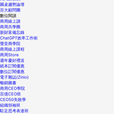
圓桌趨勢論壇
百大顧問團
數位閱讀
商周線上讀
商周共學圈
新財富備忘錄
ChatGPT效率工作術
聲音商學院
商周線上課程
商周Store
週年慶好禮送
紙本訂閱優惠
數位訂閱優惠
電子雜誌(Zinio)
暢銷圖書
商周CEO學院
百億CEO班
CEO50失敗學
組織領袖班
駐足思考表達班