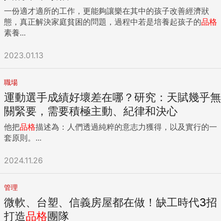
一份適才適所的工作，更能夠讓樂在其中的孩子改善經濟狀
態，真正解決家庭貧困的問題，過程中若是培養起孩子的
品格
素養...
2023.01.13
職場
運動選手成績好壞差在哪？研究：天賦幾乎無
關緊要，需要積極主動、紀律和決心
他把
品格
描述為：人們透過純粹的意志力獲得，以及實行的一
套原則。...
2024.11.26
管理
微軟、台塑、信義房屋都在做！缺工時代3招
打造
品格
團隊