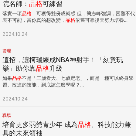
院名師：
品格
可練習
落實一項
品格
，可獲得雙份成就感 但，簡志峰強調，困難不代
表不可能，當你真的想改變，
品格
依舊可靠後天努力培養...
2024.10.24
管理
這招，讓柯瑞練成NBA神射手！「刻意玩
樂」助你靠
品格
升級
如果
品格
不是「三歲看大、七歲定老」，而是一種可以終身學
習、改進的技能，到底該怎麼學呢？...
2024.10.24
職場
培育更多弱勢青少年 成為
品格
、科技能力兼
具的未來領袖