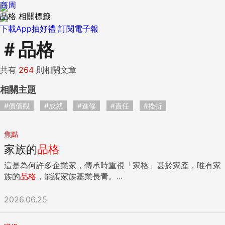
商周
品格 相關標籤
下載App抽好禮
訂閱電子報
＃
品格
共有
264
則相關文章
相關主題
#價值觀
#成就
#進修
#責任
#挫折
焦點
家族的
品格
這是為何許多企業家，傳承時重視「家格」甚於家產，唯有家
族的
品格
，能讓家族基業長青。...
2026.06.25