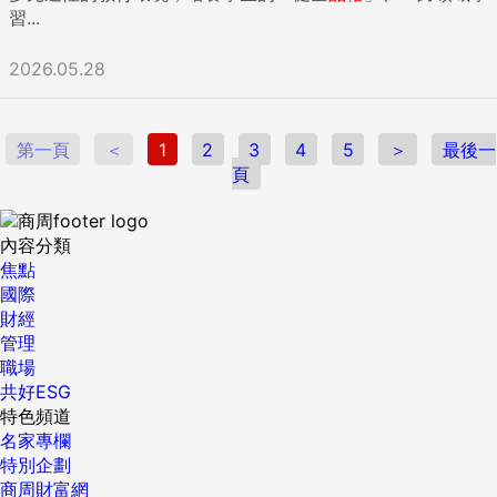
習...
2026.05.28
第一頁
＜
1
2
3
4
5
＞
最後一
頁
內容分類
焦點
國際
財經
管理
職場
共好ESG
特色頻道
名家專欄
特別企劃
商周財富網