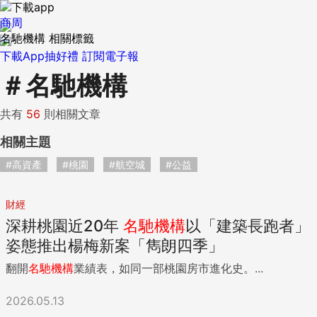
商周
名馳機構 相關標籤
下載App抽好禮
訂閱電子報
＃
名馳機構
共有
56
則相關文章
相關主題
#高資產
#桃園
#航空城
#公益
財經
深耕桃園近20年
名
馳
機構
以「建築長跑者」
姿態推出楊梅新案「雋朗四季」
翻開
名
馳
機構
業績表，如同一部桃園房市進化史。...
2026.05.13