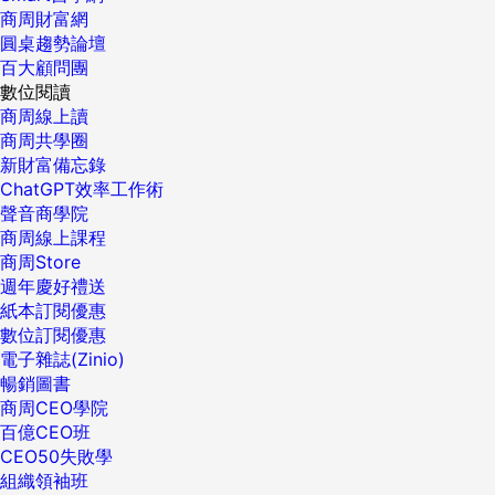
商周財富網
圓桌趨勢論壇
百大顧問團
數位閱讀
商周線上讀
商周共學圈
新財富備忘錄
ChatGPT效率工作術
聲音商學院
商周線上課程
商周Store
週年慶好禮送
紙本訂閱優惠
數位訂閱優惠
電子雜誌(Zinio)
暢銷圖書
商周CEO學院
百億CEO班
CEO50失敗學
組織領袖班