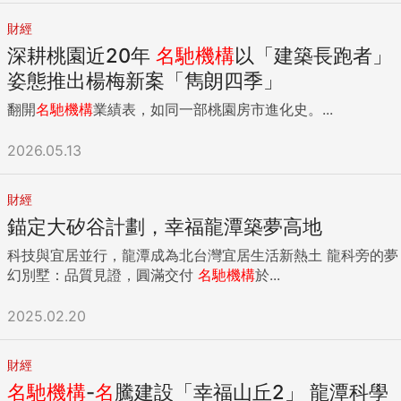
財經
深耕桃園近20年
名
馳
機構
以「建築長跑者」
姿態推出楊梅新案「雋朗四季」
翻開
名
馳
機構
業績表，如同一部桃園房市進化史。...
2026.05.13
財經
錨定大矽谷計劃，幸福龍潭築夢高地
科技與宜居並行，龍潭成為北台灣宜居生活新熱土 龍科旁的夢
幻別墅：品質見證，圓滿交付
名
馳
機構
於...
2025.02.20
財經
名
馳
機構
-
名
騰建設「幸福山丘2」 龍潭科學