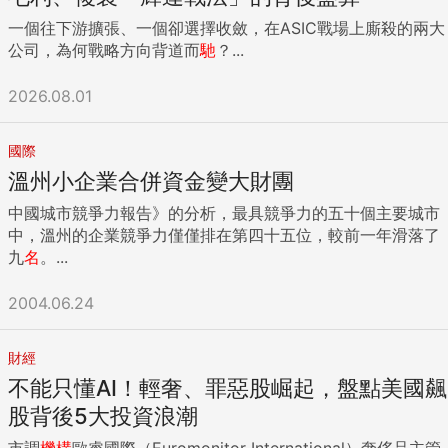
一個往下游擴張、一個卻選擇收斂，在ASIC戰場上廝殺的兩大
公司，為何戰略方向背道而
馳
？...
2026.08.01
國際
溫州小企業合併資金變大財團
中國城市競爭力報告》的分析，最具競爭力的五十個主要城市
中，溫州的企業競爭力僅僅排在第四十五位，較前一年滑落了
九
名
。...
2004.06.24
財經
不能只懂AI！輕奢、罪惡股崛起，盤點美國飆
股背後5大投資浪潮
市調
機構
歐睿國際（Euromonitor International）奢侈品主管