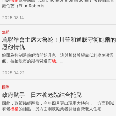
羅伯茨（Fflur Roberts...
2025.08.14
焦點
罵聯準會主席大魯蛇！川普和通膨守衛鮑爾的
恩怨情仇
鮑爾為抑制過熱經濟開始升息，這與川普希望靠低利率刺激景
氣、拉抬股市的期待背道而
馳
。...
2025.04.22
國際
政府鬆手 日本養老院結合托兒
因此，政策幾經翻修，今年四月更出現重大轉向，一方面刪減
養老
機構
的補貼，另方面則鼓勵業者開發自費老人住宅...