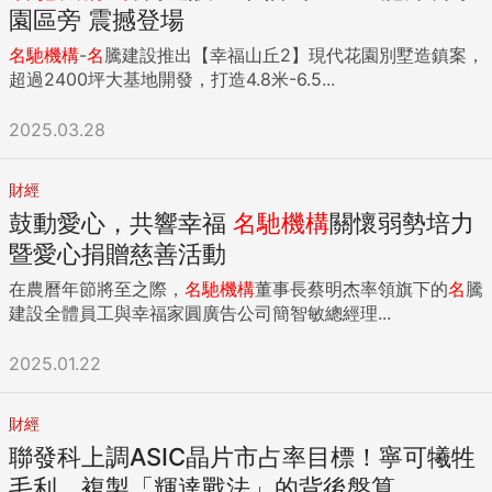
園區旁 震撼登場
名
馳
機構
-
名
騰建設推出【幸福山丘2】現代花園別墅造鎮案，
超過2400坪大基地開發，打造4.8米-6.5...
2025.03.28
財經
鼓動愛心，共響幸福
名
馳
機構
關懷弱勢培力
暨愛心捐贈慈善活動
在農曆年節將至之際，
名
馳
機構
董事長蔡明杰率領旗下的
名
騰
建設全體員工與幸福家圓廣告公司簡智敏總經理...
2025.01.22
財經
聯發科上調ASIC晶片市占率目標！寧可犧牲
毛利、複製「輝達戰法」的背後盤算