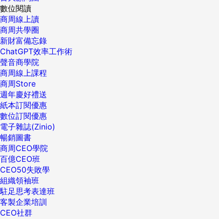
數位閱讀
商周線上讀
商周共學圈
新財富備忘錄
ChatGPT效率工作術
聲音商學院
商周線上課程
商周Store
週年慶好禮送
紙本訂閱優惠
數位訂閱優惠
電子雜誌(Zinio)
暢銷圖書
商周CEO學院
百億CEO班
CEO50失敗學
組織領袖班
駐足思考表達班
客製企業培訓
CEO社群