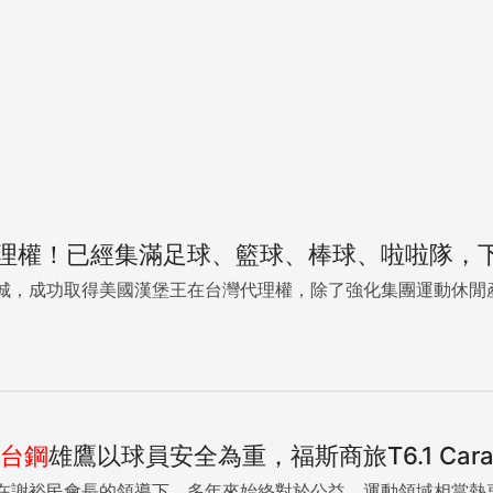
理權！已經集滿足球、籃球、棒球、啦啦隊，
城，成功取得美國漢堡王在台灣代理權，除了強化集團運動休閒產
台
鋼
雄鷹以球員安全為重，福斯商旅T6.1 Cara
在謝裕民會長的領導下，多年來始終對於公益、運動領域相當熱衷與