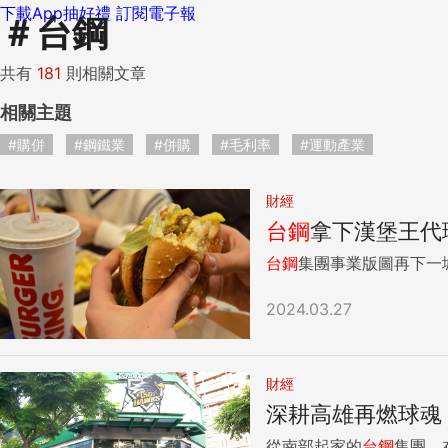
下載App抽好禮
訂閱電子報
＃
台鋼
共有
181
則相關文章
相關主題
#購併
#鋼鐵業
#併購
#毛利率
#運動產業
財經
台
鋼
拿下漢堡王代
台
鋼
集團事業版圖再下一
2024.03.27
財經
深耕高雄再燃球魂
從南部起家的
台
鋼
集團，