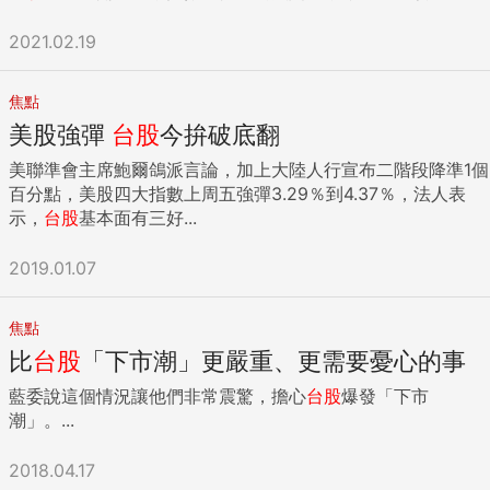
2021.02.19
焦點
美股強彈
台股
今拚破底翻
美聯準會主席鮑爾鴿派言論，加上大陸人行宣布二階段降準1個
百分點，美股四大指數上周五強彈3.29％到4.37％，法人表
示，
台股
基本面有三好...
2019.01.07
焦點
比
台股
「下市潮」更嚴重、更需要憂心的事
藍委說這個情況讓他們非常震驚，擔心
台股
爆發「下市
潮」。...
2018.04.17