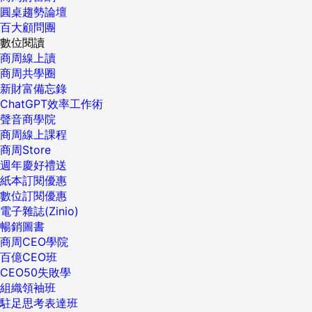
圓桌趨勢論壇
百大顧問團
數位閱讀
商周線上讀
商周共學圈
新財富備忘錄
ChatGPT效率工作術
聲音商學院
商周線上課程
商周Store
週年慶好禮送
紙本訂閱優惠
數位訂閱優惠
電子雜誌(Zinio)
暢銷圖書
商周CEO學院
百億CEO班
CEO50失敗學
組織領袖班
駐足思考表達班