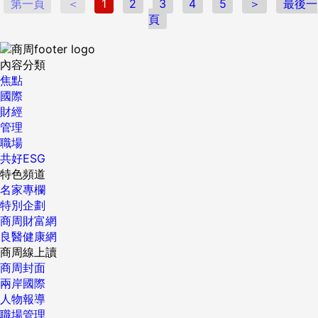
第一頁
＜
1
2
3
4
5
＞
最後一
頁
內容分類
焦點
國際
財經
管理
職場
共好ESG
特色頻道
名家專欄
特別企劃
商周財富網
良醫健康網
商周線上讀
商周封面
兩岸國際
人物報導
職場管理