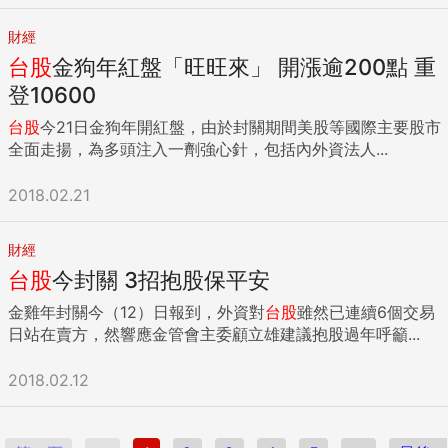
財經
台股
金狗年紅盤「旺旺來」 開漲逾200點 重
登10600
台股
今21日金狗年開紅盤，由於封關期間美股等國際主要股市
全面走揚，為多頭注入一劑強心針，包括內外資法人...
2018.02.21
財經
台股
今封關 3招抱股保平安
金雞年封關今（12）日報到，外資對
台股
雖然已連續6個交易
日站在賣方，然響應金管會主委顧立雄建議抱股過年呼籲...
2018.02.12