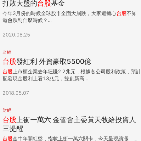
打敗大盤的
台股
基金
今年3月份的時候全球股市全面大崩跌，大家還擔心
台股
不知
道會跌到什麼時候？...
2020.08.25
財經
台股
發紅利 外資豪取5500億
台股
上市櫃企業去年狂賺2.2兆元，根據各公司股利政策，預計
配發現金股利上看1.3兆元，雙創新高...
2018.05.07
財經
台股
上衝一萬六 金管會主委黃天牧給投資人
三提醒
台股
金牛年開紅盤，指數上衝一萬六關卡，今天呈現續漲。...