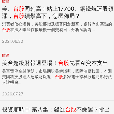
財經
美、
台股
同創高！站上17700、鋼鐵航運股領
漲，
台股
續攀高下，怎麼佈局？
消費者信心增長，美股那指及標普同創新高，處於歷史高點的
台股
在法人季底作帳最後一個交易日，分析師認為...
2021.06.30
財經
美台超級財報週登場！
台股
先看AI資本支出
美軍暫停空襲伊朗，市場期盼美伊談判，國際油價拉回，本週
美國科技股進入超級財報週，
台股
多家電子指標股也將舉行法
人說明會...
2026.07.27
投資順時中 第八集：錢進
台股
不嫌遲？挑出