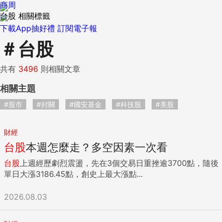
商周
台股 相關標籤
下載App抽好禮
訂閱電子報
＃
台股
共有
3496
則相關文章
相關主題
#股市
#封關
#國安基金
#科技股
#美股
財經
台股
本週怎麼走？多空因素一次看
台股
上週經歷劇烈震盪，先在3個交易日重挫逾3700點，隨後
單日大漲3186.45點，創史上最大漲點...
2026.08.03