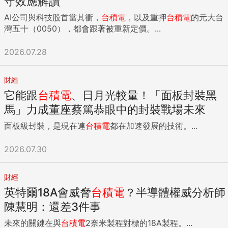
守效應解讀
AI公司與科技股首當其衝，
台積電
，以及重押
台積電
的元大台
灣五十（0050），都會跟著被重新定價。...
2026.07.28
財經
它能跟
台積電
、日月光較量！「面板封裝黑
馬」力成董座蔡篤恭眼中的封裝戰場未來
面板級封裝，是現在連
台積電
都在加速發展的技術。...
2026.07.30
財經
英特爾18A會威脅
台積電
？半導體權威分析師
陳慧明：還差3件事
未來的關鍵在與
台積電
2奈米製程對標的18A製程。...