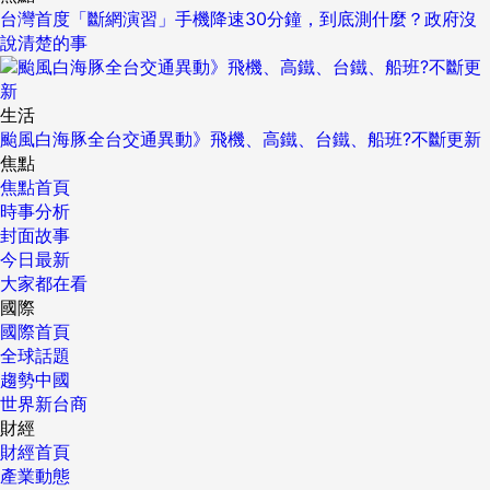
台灣首度「斷網演習」手機降速30分鐘，到底測什麼？政府沒
說清楚的事
生活
颱風白海豚全台交通異動》飛機、高鐵、台鐵、船班?不斷更新
焦點
焦點首頁
時事分析
封面故事
今日最新
大家都在看
國際
國際首頁
全球話題
趨勢中國
世界新台商
財經
財經首頁
產業動態