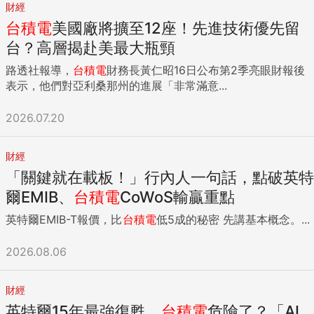
財經
台積電
美國廠將擴至12座！先進技術優先留
台？高層揭赴美最大瓶頸
路透社報導，
台積電
財務長黃仁昭16日公布第2季亮眼財報後
表示，他們對亞利桑那州的進展「非常滿意...
2026.07.20
財經
「關鍵就在載板！」行內人一句話，點破英特
爾EMIB、
台積電
CoWoS輸贏重點
英特爾EMIB-T報價，比
台積電
低5成的秘密 先講基本概念。...
2026.08.06
財經
英特爾15年最強復甦，
台積電
危險了？「AI