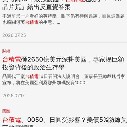
晶片荒」給出反直覺答案
不過前景一片看好的英特爾，眼下仍有待解難題，而且這難題
也將關係著
台積電
的生意。...
2026.07.25
財經
台積電
砸2650億美元深耕美國，專家揭巨額
投資背後的政治生存學
晶圓代工廠
台積電
16日召開法人說明會，董事長暨總裁魏哲家
宣布，將在美國亞利桑那州加碼投資1000...
2026.07.17
國際
台積電
、0050、日圓受影響？美債5%防線失