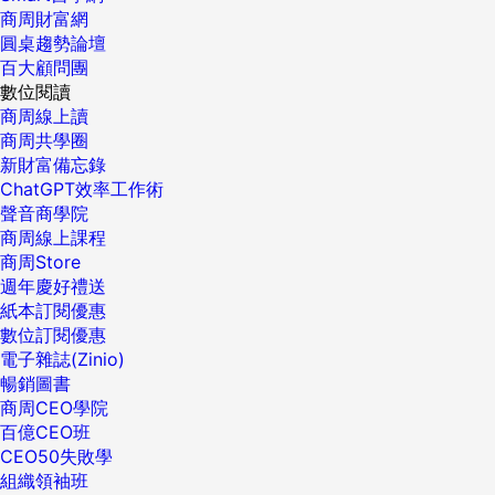
商周財富網
圓桌趨勢論壇
百大顧問團
數位閱讀
商周線上讀
商周共學圈
新財富備忘錄
ChatGPT效率工作術
聲音商學院
商周線上課程
商周Store
週年慶好禮送
紙本訂閱優惠
數位訂閱優惠
電子雜誌(Zinio)
暢銷圖書
商周CEO學院
百億CEO班
CEO50失敗學
組織領袖班