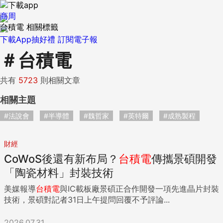
商周
台積電 相關標籤
下載App抽好禮
訂閱電子報
＃
台積電
共有
5723
則相關文章
相關主題
#法說會
#半導體
#魏哲家
#英特爾
#成熟製程
財經
CoWoS後還有新布局？
台積電
傳攜景碩開發
「陶瓷材料」封裝技術
美媒報導
台積電
與IC載板廠景碩正合作開發一項先進晶片封裝
技術，景碩對記者31日上午提問回覆不予評論...
2026.07.31