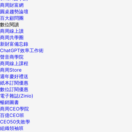
商周財富網
圓桌趨勢論壇
百大顧問團
數位閱讀
商周線上讀
商周共學圈
新財富備忘錄
ChatGPT效率工作術
聲音商學院
商周線上課程
商周Store
週年慶好禮送
紙本訂閱優惠
數位訂閱優惠
電子雜誌(Zinio)
暢銷圖書
商周CEO學院
百億CEO班
CEO50失敗學
組織領袖班