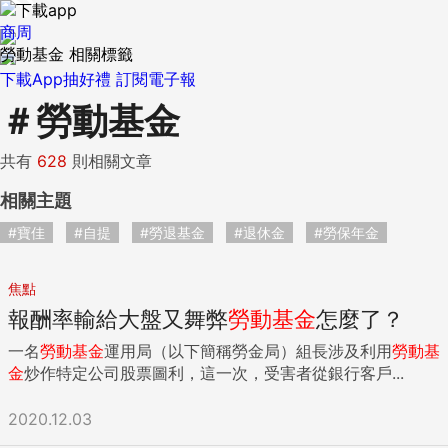
商周
勞動基金 相關標籤
下載App抽好禮
訂閱電子報
＃
勞動基金
共有
628
則相關文章
相關主題
#寶佳
#自提
#勞退基金
#退休金
#勞保年金
焦點
報酬率輸給大盤又舞弊
勞動
基金
怎麼了？
一名
勞動
基金
運用局（以下簡稱勞金局）組長涉及利用
勞動
基
金
炒作特定公司股票圖利，這一次，受害者從銀行客戶...
2020.12.03