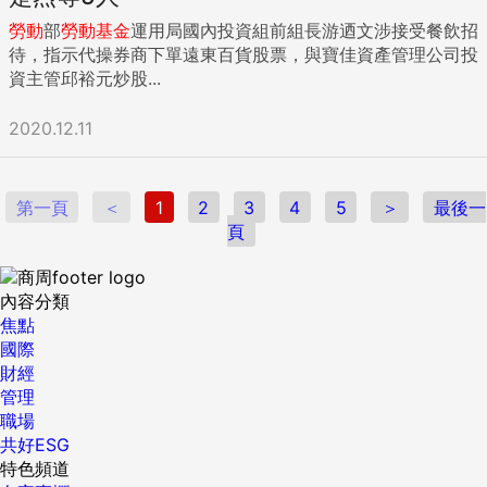
勞動
部
勞動
基金
運用局國內投資組前組長游迺文涉接受餐飲招
待，指示代操券商下單遠東百貨股票，與寶佳資產管理公司投
資主管邱裕元炒股...
2020.12.11
第一頁
＜
1
2
3
4
5
＞
最後一
頁
內容分類
焦點
國際
財經
管理
職場
共好ESG
特色頻道