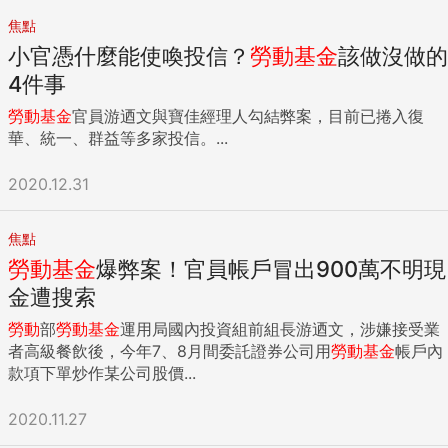
焦點
小官憑什麼能使喚投信？
勞動
基金
該做沒做的
4件事
勞動
基金
官員游迺文與寶佳經理人勾結弊案，目前已捲入復
華、統一、群益等多家投信。...
2020.12.31
焦點
勞動
基金
爆弊案！官員帳戶冒出900萬不明現
金遭搜索
勞動
部
勞動
基金
運用局國內投資組前組長游迺文，涉嫌接受業
者高級餐飲後，今年7、8月間委託證券公司用
勞動
基金
帳戶內
款項下單炒作某公司股價...
2020.11.27