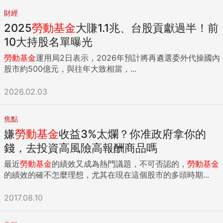
財經
2025
勞動
基金
大賺1.1兆、台股貢獻過半！前
10大持股名單曝光
勞動
基金
運用局2日表示，2026年預計將再遴選委外代操國內
股市約500億元，與往年大致相當，...
2026.02.03
焦點
嫌
勞動
基金
收益3%太爛？你准政府拿你的
錢，去投資高風險高報酬商品嗎
最近
勞動
基金
的績效又成為熱門議題，不可否認的，
勞動
基金
的績效的確不怎麼理想，尤其在現在這個股市的多頭時期...
2017.08.10