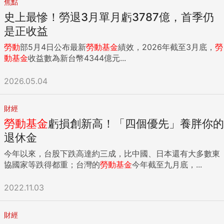
焦點
史上最慘！勞退3月單月虧3787億，首季仍
是正收益
勞動
部5月4日公布最新
勞動
基金
績效，2026年截至3月底，
勞
動
基金
收益數為新台幣4344億元...
2026.05.04
財經
勞動
基金
虧損創新高！「四個優先」養胖你的
退休金
今年以來，台股下跌高達約三成，比中國、日本還有大多數東
協國家等跌得都重；台灣的
勞動
基金
今年截至九月底，...
2022.11.03
財經