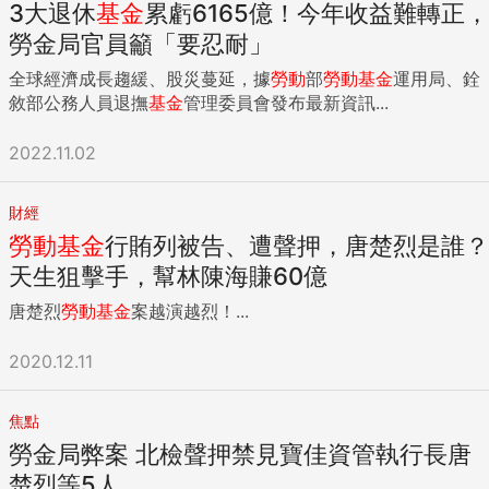
3大退休
基金
累虧6165億！今年收益難轉正，
勞金局官員籲「要忍耐」
全球經濟成長趨緩、股災蔓延，據
勞動
部
勞動
基金
運用局、銓
敘部公務人員退撫
基金
管理委員會發布最新資訊...
2022.11.02
財經
勞動
基金
行賄列被告、遭聲押，唐楚烈是誰？
天生狙擊手，幫林陳海賺60億
唐楚烈
勞動
基金
案越演越烈！...
2020.12.11
焦點
勞金局弊案 北檢聲押禁見寶佳資管執行長唐
楚烈等5人