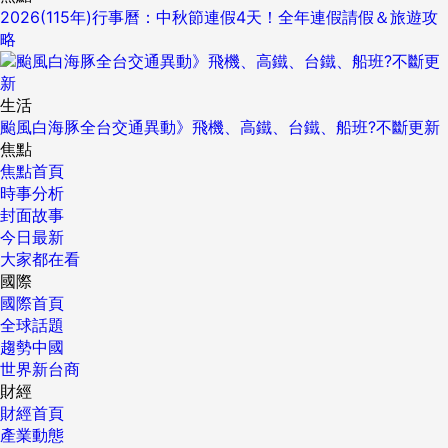
2026(115年)行事曆：中秋節連假4天！全年連假請假＆旅遊攻
略
生活
颱風白海豚全台交通異動》飛機、高鐵、台鐵、船班?不斷更新
焦點
焦點首頁
時事分析
封面故事
今日最新
大家都在看
國際
國際首頁
全球話題
趨勢中國
世界新台商
財經
財經首頁
產業動態