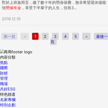
對於上班族而言，繳了數十年的勞保保費，無非希望退休後能
領
勞保年金
，享受下半輩子的人生，但有3...
2018.12.19
第一頁
＜
1
2
3
4
5
＞
最後一
頁
內容分類
焦點
國際
財經
管理
職場
共好ESG
特色頻道
名家專欄
特別企劃