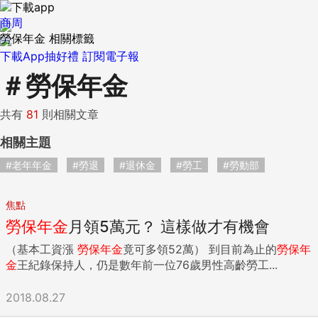
商周
勞保年金 相關標籤
下載App抽好禮
訂閱電子報
＃
勞保年金
共有
81
則相關文章
相關主題
#老年年金
#勞退
#退休金
#勞工
#勞動部
焦點
勞保年金
月領5萬元？ 這樣做才有機會
（基本工資漲
勞保年金
竟可多領52萬） 到目前為止的
勞保年
金
王紀錄保持人，仍是數年前一位76歲男性高齡勞工...
2018.08.27