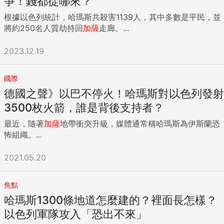
爭！錢都從哪來？
根據以色列統計，哈瑪斯共殺害1139人，其中多數是平民，並
將約250名人質劫持回
加薩
走廊。...
2023.12.19
國際
德國之聲》以巴不停火！哈瑪斯對以色列發射
3500枚火箭，誰是背後支持者？
最近，隨著
加薩
地帶衝突升級，媒體通常稱哈瑪斯為伊斯蘭恐
怖組織。...
2021.05.20
焦點
哈瑪斯1300條地道怎麼建的？裡面長怎樣？
以色列軍隊攻入「恐出不來」