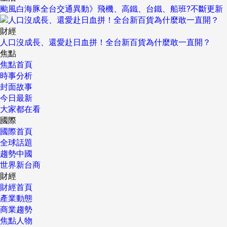
颱風白海豚全台交通異動》飛機、高鐵、台鐵、船班?不斷更新
財經
人口沒成長、還愛赴日血拼！全台新百貨為什麼敢一直開？
焦點
焦點首頁
時事分析
封面故事
今日最新
大家都在看
國際
國際首頁
全球話題
趨勢中國
世界新台商
財經
財經首頁
產業動態
商業趨勢
焦點人物