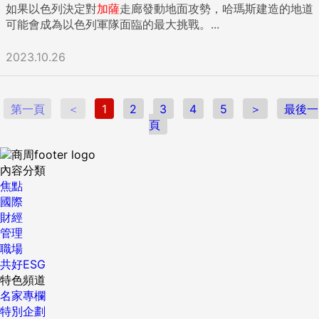
如果以色列決定對
加薩
走廊發動地面攻勢，哈瑪斯建造的地道
可能會成為以色列軍隊面臨的最大挑戰。...
2023.10.26
第一頁
＜
1
2
3
4
5
＞
最後一
頁
內容分類
焦點
國際
財經
管理
職場
共好ESG
特色頻道
名家專欄
特別企劃