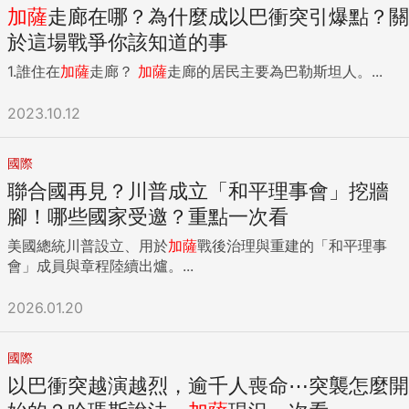
加薩
走廊在哪？為什麼成以巴衝突引爆點？關
於這場戰爭你該知道的事
1.誰住在
加薩
走廊？
加薩
走廊的居民主要為巴勒斯坦人。...
2023.10.12
國際
聯合國再見？川普成立「和平理事會」挖牆
腳！哪些國家受邀？重點一次看
美國總統川普設立、用於
加薩
戰後治理與重建的「和平理事
會」成員與章程陸續出爐。...
2026.01.20
國際
以巴衝突越演越烈，逾千人喪命⋯突襲怎麼開