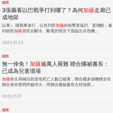
國際
3張圖看以巴戰爭打到哪了？為何
加薩
走廊已
成地獄
以軍） 隨戰事進行，以色列對
加薩
的砲擊更猛烈、更殘酷；被
封鎖的
加薩
居民在斷水、斷電的情況下面臨生存危機...
2023.10.23
國際
無一倖免！
加薩
逾萬人罹難 聯合國祕書長：
已成為兒童墳場
加薩
衛生局稱目前當地死亡人數已破萬，聯合國多個機構首長
聯合發布聲明呼籲停火，而聯合國秘書長古特瑞斯...
2023.11.07
國際