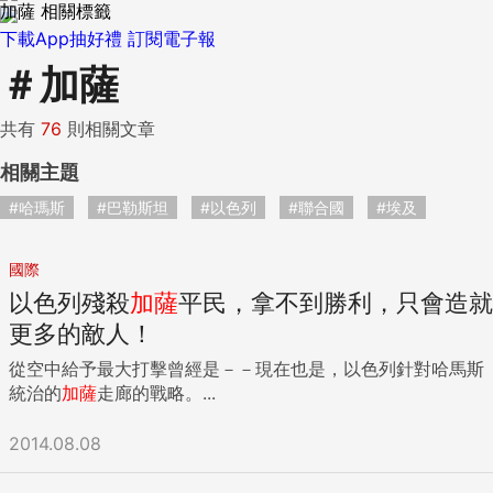
加薩 相關標籤
下載App抽好禮
訂閱電子報
＃
加薩
共有
76
則相關文章
相關主題
#哈瑪斯
#巴勒斯坦
#以色列
#聯合國
#埃及
國際
以色列殘殺
加薩
平民，拿不到勝利，只會造就
更多的敵人！
從空中給予最大打擊曾經是－－現在也是，以色列針對哈馬斯
統治的
加薩
走廊的戰略。...
2014.08.08