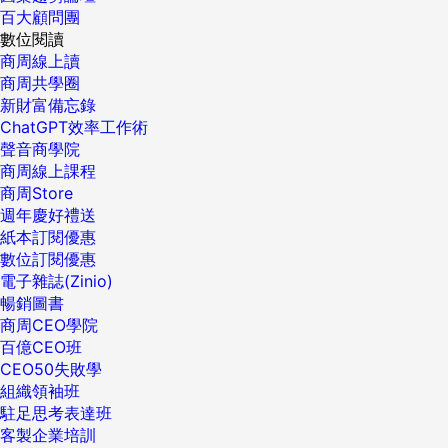
百大顧問團
數位閱讀
商周線上讀
商周共學圈
新財富備忘錄
ChatGPT效率工作術
聲音商學院
商周線上課程
商周Store
週年慶好禮送
紙本訂閱優惠
數位訂閱優惠
電子雜誌(Zinio)
暢銷圖書
商周CEO學院
百億CEO班
CEO50失敗學
組織領袖班
駐足思考表達班
客製企業培訓