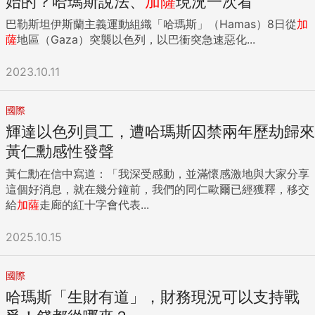
始的？哈瑪斯說法、
加薩
現況一次看
巴勒斯坦伊斯蘭主義運動組織「哈瑪斯」（Hamas）8日從
加
薩
地區（Gaza）突襲以色列，以巴衝突急速惡化...
2023.10.11
國際
輝達以色列員工，遭哈瑪斯囚禁兩年歷劫歸來
黃仁勳感性發聲
黃仁勳在信中寫道：「我深受感動，並滿懷感激地與大家分享
這個好消息，就在幾分鐘前，我們的同仁歐爾已經獲釋，移交
給
加薩
走廊的紅十字會代表...
2025.10.15
國際
哈瑪斯「生財有道」，財務現況可以支持戰